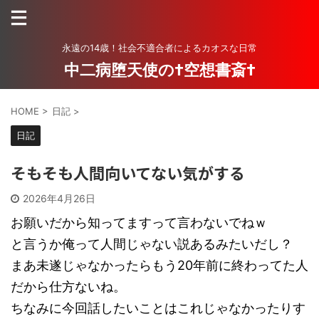
永遠の14歳！社会不適合者によるカオスな日常
中二病堕天使の†空想書斎†
HOME
>
日記
>
日記
そもそも人間向いてない気がする
2026年4月26日
お願いだから知ってますって言わないでねｗ
と言うか俺って人間じゃない説あるみたいだし？
まあ未遂じゃなかったらもう20年前に終わってた人
だから仕方ないね。
ちなみに今回話したいことはこれじゃなかったりす