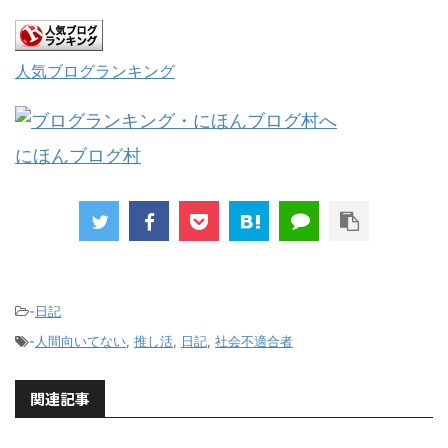
人気ブログランキング
にほんブログ村
-
日記
-
人間向いてない
,
推し活
,
日記
,
社会不適合者
関連記事