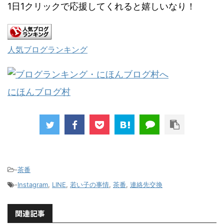
1日1クリックで応援してくれると嬉しいなり！
人気ブログランキング
にほんブログ村
-
茶番
-
Instagram
,
LINE
,
若い子の事情
,
茶番
,
連絡先交換
関連記事