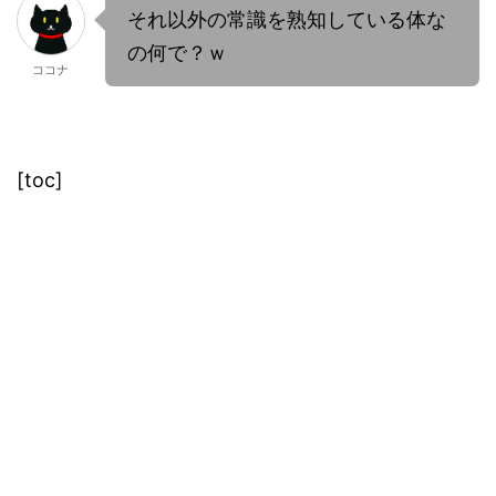
それ以外の常識を熟知している体な
の何で？ｗ
ココナ
[toc]