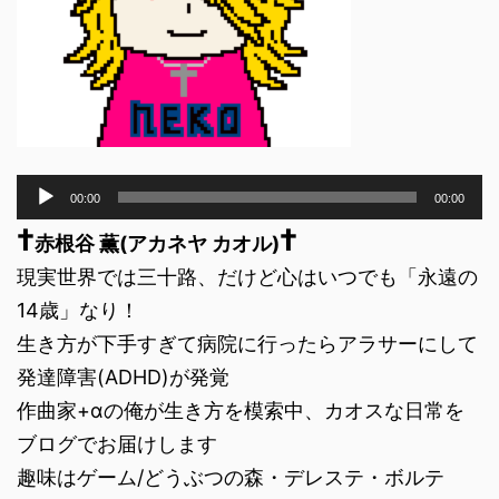
音
00:00
00:00
声
†
†
プ
赤根谷 薫(アカネヤ カオル)
レ
現実世界では三十路、だけど心はいつでも「永遠の
ー
ヤ
14歳」なり！
ー
生き方が下手すぎて病院に行ったらアラサーにして
発達障害(ADHD)が発覚
作曲家+αの俺が生き方を模索中、カオスな日常を
ブログでお届けします
趣味はゲーム/どうぶつの森・デレステ・ボルテ