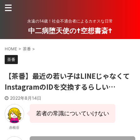
永遠の14歳！社会不適合者によるカオスな日常
中二病堕天使の†空想書斎†
HOME
>
茶番
>
茶番
【茶番】最近の若い子はLINEじゃなくて
InstagramのIDを交換するらしい…
2022年8月14日
若者の常識についていけない
赤根谷