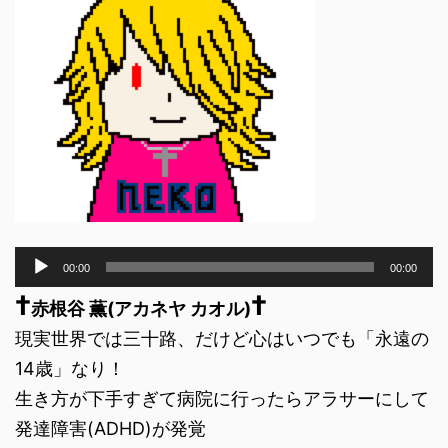
音
00:00
00:00
声
†
†
プ
赤根谷 薫(アカネヤ カオル)
レ
現実世界では三十路、だけど心はいつでも「永遠の
ー
ヤ
14歳」なり！
ー
生き方が下手すぎて病院に行ったらアラサーにして
発達障害(ADHD)が発覚