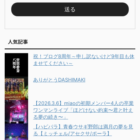
人気記事
祝！ブログ8周年～申し訳ないけど9年目も休
ませてください～
ありがとうDASHIMAKI
【2026.3.6】miaoの初期メンバー4人の卒業
ワンマンライブ「ほどけない約束〜君と叶え
る夢の続き〜」
【ハピパラ】青春ウサギ野郎は満月の夢を見
る【ミッチェル/アセクサ/ポーラ】