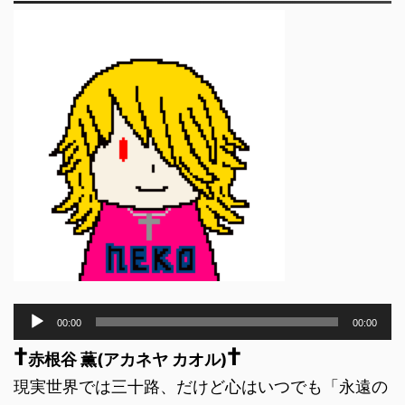
音
00:00
00:00
声
†
†
プ
赤根谷 薫(アカネヤ カオル)
レ
現実世界では三十路、だけど心はいつでも「永遠の
ー