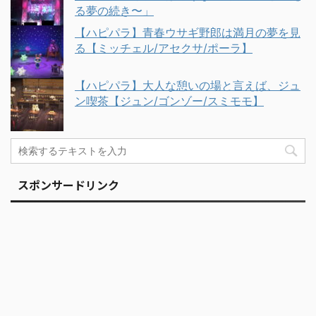
る夢の続き〜」
【ハピパラ】青春ウサギ野郎は満月の夢を見
る【ミッチェル/アセクサ/ポーラ】
【ハピパラ】大人な憩いの場と言えば、ジュ
ン喫茶【ジュン/ゴンゾー/スミモモ】
スポンサードリンク