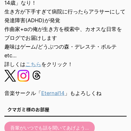
ヤ
14歳」なり！
ー
生き方が下手すぎて病院に行ったらアラサーにして
発達障害(ADHD)が発覚
作曲家+αの俺が生き方を模索中、カオスな日常を
ブログでお届けします
趣味はゲーム/どうぶつの森・デレステ・ボルテ
etc…
詳しくは
こちら
をクリック！
音楽サークル「
Eternal14
」もよろしくね
クマガミ様のお部屋
吾輩がいつでも話を聞いてあげよう…