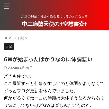
永遠の14歳！社会不適合者によるカオスな日常
中二病堕天使の†空想書斎†
HOME
>
日記
>
日記
GWが始まったばかりなのに体調悪い
2024年4月29日
どうも俺です。
ここ最近ずっと仕事が忙しいのと体調がよくなくて
ずっとブログ更新を休んでいました。
何かだるくてねーこの時期は大体そうなるからあま
り気にしてないけどGWは楽しみたいものだ。