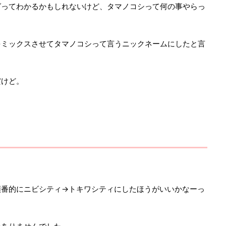
グってわかるかもしれないけど、タマノコシって何の事やらっ
をミックスさせてタマノコシって言うニックネームにしたと言
だけど。
順番的にニビシティ→トキワシティにしたほうがいいかなーっ