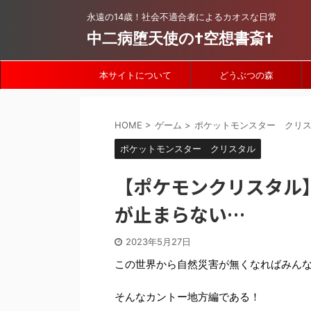
永遠の14歳！社会不適合者によるカオスな日常
中二病堕天使の†空想書斎†
本サイトについて
どうぶつの森
HOME
>
ゲーム
>
ポケットモンスター クリ
ポケットモンスター クリスタル
【ポケモンクリスタル
が止まらない…
2023年5月27日
この世界から自然災害が無くなればみん
そんなカントー地方編である！