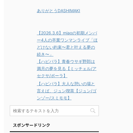
ありがとうDASHIMAKI
【2026.3.6】miaoの初期メンバ
ー4人の卒業ワンマンライブ「ほ
どけない約束〜君と叶える夢の
続き〜」
【ハピパラ】青春ウサギ野郎は
満月の夢を見る【ミッチェル/ア
セクサ/ポーラ】
【ハピパラ】大人な憩いの場と
言えば、ジュン喫茶【ジュン/ゴ
ンゾー/スミモモ】
スポンサードリンク