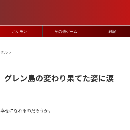
ポケモン
その他ゲーム
雑記
スタル
>
】グレン島の変わり果てた姿に涙
な幸せになれるのだろうか。