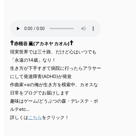
†
†
赤根谷 薫(アカネヤ カオル)
現実世界では三十路、だけど心はいつでも
「永遠の14歳」なり！
生き方が下手すぎて病院に行ったらアラサー
にして発達障害(ADHD)が発覚
作曲家+αの俺が生き方を模索中、カオスな
日常をブログでお届けします
趣味はゲーム/どうぶつの森・デレステ・ボ
ルテetc…
詳しくは
こちら
をクリック！