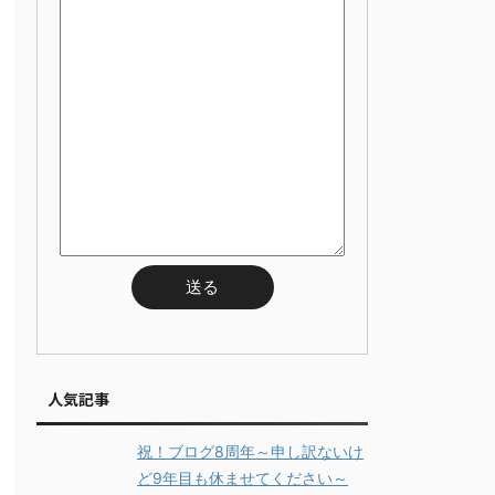
人気記事
祝！ブログ8周年～申し訳ないけ
ど9年目も休ませてください～