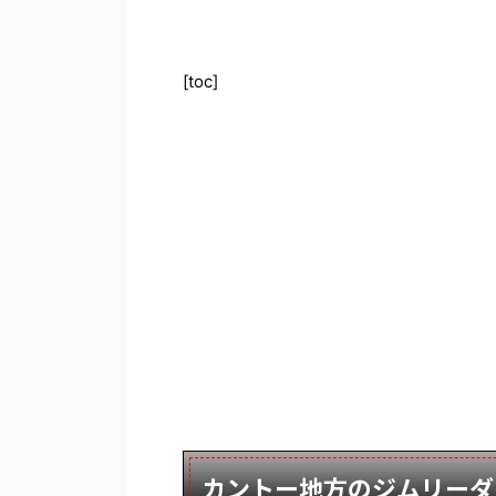
[toc]
カントー地方のジムリーダ