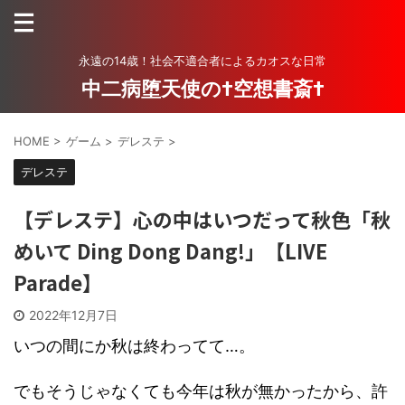
永遠の14歳！社会不適合者によるカオスな日常
中二病堕天使の†空想書斎†
HOME
>
ゲーム
>
デレステ
>
デレステ
【デレステ】心の中はいつだって秋色「秋
めいて Ding Dong Dang!」【LIVE
Parade】
2022年12月7日
いつの間にか秋は終わってて…。
でもそうじゃなくても今年は秋が無かったから、許