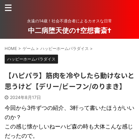
永遠の14歳！社会不適合者によるカオスな日常
中二病堕天使の†空想書斎†
HOME
>
ゲーム
>
ハッピーホームパラダイス
>
ハッピーホームパラダイス
【ハピパラ】筋肉を冷やしたら動けないと
思うけど【デリー/ビーフン/のりまき】
2024年8月17日
今回から3件ずつの紹介、3軒って書いたほうがいい
のか？
この感じ懐かしいねーハピ森の時も大体こんな感じ
だったので。