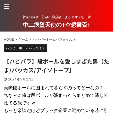
永遠の14歳！社会不適合者によるカオスな日常
中二病堕天使の†空想書斎†
HOME
>
ゲーム
>
ハッピーホームパラダイス
>
ハッピーホームパラダイス
【ハピパラ】段ボールを愛しすぎた男【た
ま/バッカス/アイソトープ】
2024年9月27日
実際段ボールに囲まれて暮らすのってどーなの？
ちなみに俺は段ボールが溜まったらまとめて潰して
捨てる派ですｗ
もっと余談だけどブラック企業に勤めている時に引