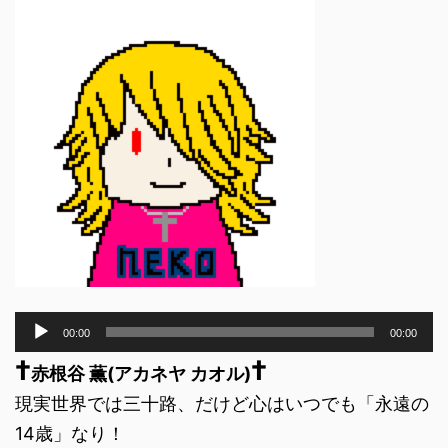
音
00:00
00:00
声
†
†
プ
赤根谷 薫(アカネヤ カオル)
レ
現実世界では三十路、だけど心はいつでも「永遠の
ー
ヤ
14歳」なり！