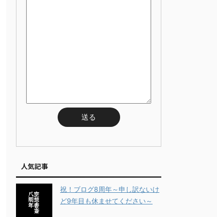
人気記事
祝！ブログ8周年～申し訳ないけ
ど9年目も休ませてください～