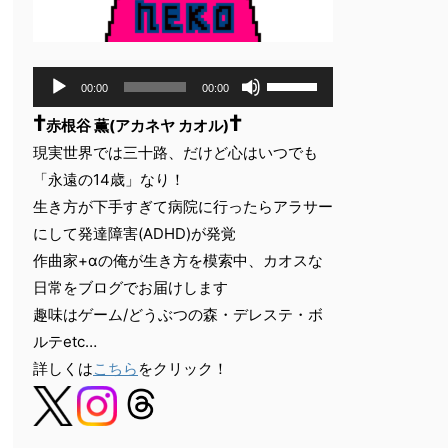
音
ボ
00:00
00:00
声
リ
†
†
ュ
プ
赤根谷 薫(アカネヤ カオル)
ー
レ
現実世界では三十路、だけど心はいつでも
ム
ー
「永遠の14歳」なり！
調
ヤ
節
生き方が下手すぎて病院に行ったらアラサー
ー
に
にして発達障害(ADHD)が発覚
は
作曲家+αの俺が生き方を模索中、カオスな
上
下
日常をブログでお届けします
矢
趣味はゲーム/どうぶつの森・デレステ・ボ
印
ルテetc…
キ
詳しくは
こちら
をクリック！
ー
を
使
っ