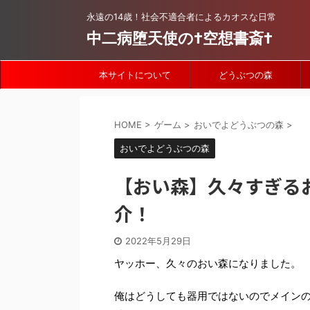
永遠の14歳！社会不適合者によるカオスな日常
中二病堕天使の†空想書斎†
本サイトについて
どうぶつの森
HOME
>
ゲーム
>
おいでよどうぶつの森
>
おいでよどうぶつの森
【おい森】久々すぎる
介！
2022年5月29日
ヤッホー、久々のおい森になりました。
俺はどうしても器用ではないのでメインの