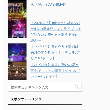
ありがとうDASHIMAKI
【2026.3.6】miaoの初期メンバ
ー4人の卒業ワンマンライブ「ほ
どけない約束〜君と叶える夢の
続き〜」
【ハピパラ】青春ウサギ野郎は
満月の夢を見る【ミッチェル/ア
セクサ/ポーラ】
【ハピパラ】大人な憩いの場と
言えば、ジュン喫茶【ジュン/ゴ
ンゾー/スミモモ】
スポンサードリンク