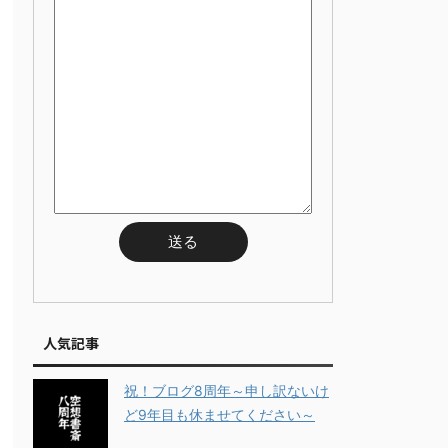
人気記事
祝！ブログ8周年～申し訳ないけ
ど9年目も休ませてください～