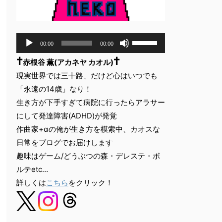
音
ボ
00:00
00:00
声
リ
†
†
ュ
プ
赤根谷 薫(アカネヤ カオル)
ー
レ
現実世界では三十路、だけど心はいつでも
ム
ー
「永遠の14歳」なり！
調
ヤ
節
生き方が下手すぎて病院に行ったらアラサー
ー
に
にして発達障害(ADHD)が発覚
は
作曲家+αの俺が生き方を模索中、カオスな
上
下
日常をブログでお届けします
矢
趣味はゲーム/どうぶつの森・デレステ・ボ
印
ルテetc…
キ
詳しくは
こちら
をクリック！
ー
を
使
っ