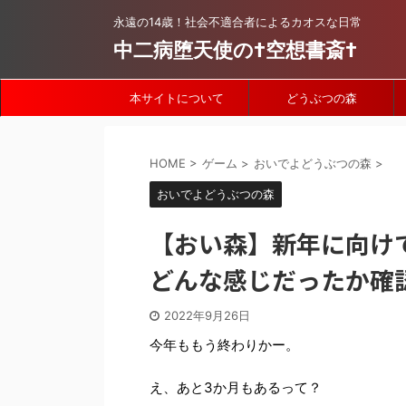
永遠の14歳！社会不適合者によるカオスな日常
中二病堕天使の†空想書斎†
本サイトについて
どうぶつの森
HOME
>
ゲーム
>
おいでよどうぶつの森
>
おいでよどうぶつの森
【おい森】新年に向け
どんな感じだったか確
2022年9月26日
今年ももう終わりかー。
え、あと3か月もあるって？