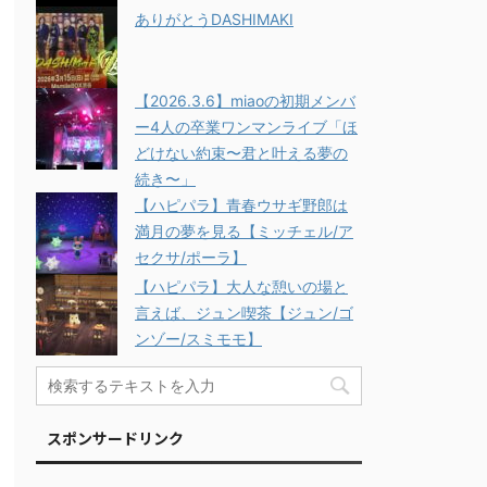
ありがとうDASHIMAKI
【2026.3.6】miaoの初期メンバ
ー4人の卒業ワンマンライブ「ほ
どけない約束〜君と叶える夢の
続き〜」
【ハピパラ】青春ウサギ野郎は
満月の夢を見る【ミッチェル/ア
セクサ/ポーラ】
【ハピパラ】大人な憩いの場と
言えば、ジュン喫茶【ジュン/ゴ
ンゾー/スミモモ】
スポンサードリンク