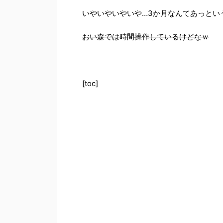
いやいやいやいや…3か月なんてあっとい
おい森では時間操作しているけどなｗ
[toc]