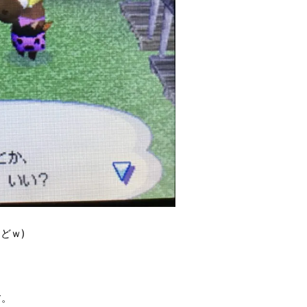
どｗ)
す。