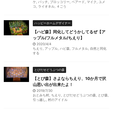
ケ
,
パッチ
,
ブロッコリー
,
ベアード
,
マイク
,
ユメ
コ
,
ライオネル
,
４ごう
ハッピーホームデザイナー
【ハピ森】同化してどうかしてるぜ【ア
ップル/フルメタル/ちえり】
2020/4/4
ちえり
,
アップル
,
ハピ森
,
フルメタル
,
自然と同化
する
とびだせどうぶつの森
【とび森】さよならちえり、10か月で沢
山思い出が出来たよ！
2019/7/30
おとみち村
,
ちえり
,
とびだせどうぶつの森
,
とび森
,
引っ越し
,
村のアイドル