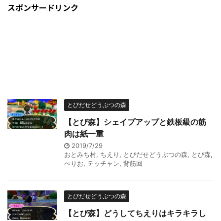
スポンサードリンク
とびだせどうぶつの森
【とび森】シェイプアップと鉄板級の筋
肉は紙一重
2019/7/29
おとみち村
,
ちえり
,
とびだせどうぶつの森
,
とび森
,
ぺりお
,
テッチャン
,
背筋回
とびだせどうぶつの森
【とび森】どうしてちえりはキラキラし