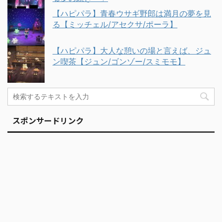
【ハピパラ】青春ウサギ野郎は満月の夢を見
る【ミッチェル/アセクサ/ポーラ】
【ハピパラ】大人な憩いの場と言えば、ジュ
ン喫茶【ジュン/ゴンゾー/スミモモ】
スポンサードリンク