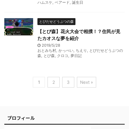
ハムスケ
,
ベアード
,
誕生日
とびだせどうぶつの森
【とび森】花火大会で相撲！？住民が見
たカオスな夢を紹介
2019/5/28
おとみち村
,
かっぺい
,
ちえり
,
とびだせどうぶつの
森
,
とび森
,
クロコ
,
夢日記
1
2
3
Next »
プロフィール