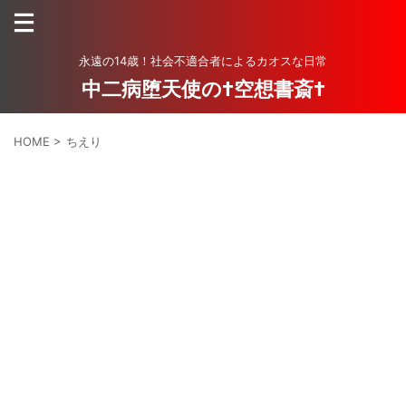
永遠の14歳！社会不適合者によるカオスな日常
中二病堕天使の†空想書斎†
HOME
>
ちえり