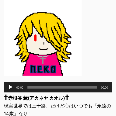
音
00:00
00:00
声
†
†
プ
赤根谷 薫(アカネヤ カオル)
レ
現実世界では三十路、だけど心はいつでも「永遠の
ー
ヤ
14歳」なり！