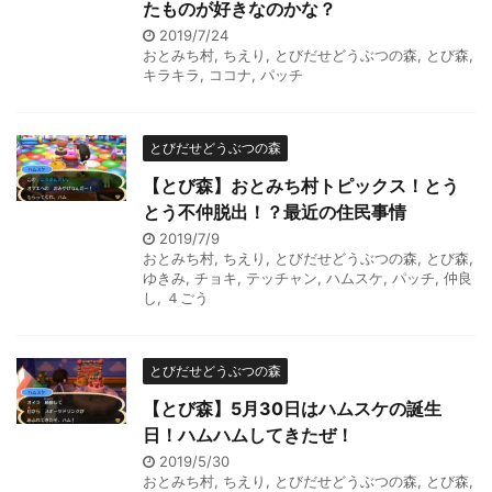
たものが好きなのかな？
2019/7/24
おとみち村
,
ちえり
,
とびだせどうぶつの森
,
とび森
,
キラキラ
,
ココナ
,
パッチ
とびだせどうぶつの森
【とび森】おとみち村トピックス！とう
とう不仲脱出！？最近の住民事情
2019/7/9
おとみち村
,
ちえり
,
とびだせどうぶつの森
,
とび森
,
ゆきみ
,
チョキ
,
テッチャン
,
ハムスケ
,
パッチ
,
仲良
し
,
４ごう
とびだせどうぶつの森
【とび森】5月30日はハムスケの誕生
日！ハムハムしてきたぜ！
2019/5/30
おとみち村
,
ちえり
,
とびだせどうぶつの森
,
とび森
,