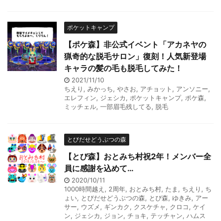
ポケットキャンプ
【ポケ森】非公式イベント「アカネヤの
猟奇的な脱毛サロン」復刻！人気新登場
キャラの髪の毛も脱毛してみた！
2021/11/10
ちえり
,
みかっち
,
やさお
,
アチョット
,
アンソニー
,
エレフィン
,
ジェシカ
,
ポケットキャンプ
,
ポケ森
,
ミッチェル
,
一部眉毛残してる
,
脱毛
とびだせどうぶつの森
【とび森】おとみち村祝2年！メンバー全
員に感謝を込めて…
2020/10/11
1000時間越え
,
2周年
,
おとみち村
,
たま
,
ちえり
,
ち
ょい
,
とびだせどうぶつの森
,
とび森
,
ゆきみ
,
アー
サー
,
ウズメ
,
ギンカク
,
クスケチャ
,
クロコ
,
ケイ
ン
,
ジェシカ
,
ジョン
,
チョキ
,
テッチャン
,
ハムス