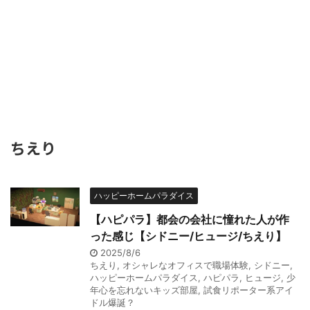
ちえり
ハッピーホームパラダイス
【ハピパラ】都会の会社に憧れた人が作
った感じ【シドニー/ヒュージ/ちえり】
2025/8/6
ちえり
,
オシャレなオフィスで職場体験
,
シドニー
,
ハッピーホームパラダイス
,
ハピパラ
,
ヒュージ
,
少
年心を忘れないキッズ部屋
,
試食リポーター系アイ
ドル爆誕？