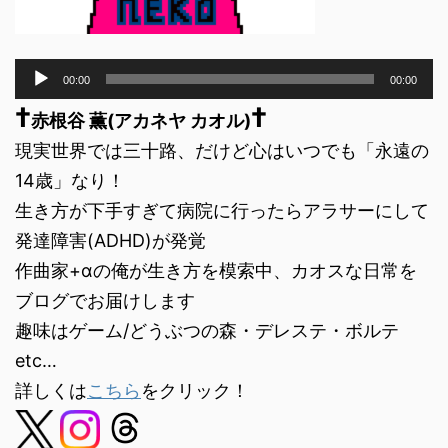
音
00:00
00:00
声
†
†
プ
赤根谷 薫(アカネヤ カオル)
レ
現実世界では三十路、だけど心はいつでも「永遠の
ー
ヤ
14歳」なり！
ー
生き方が下手すぎて病院に行ったらアラサーにして
発達障害(ADHD)が発覚
作曲家+αの俺が生き方を模索中、カオスな日常を
ブログでお届けします
趣味はゲーム/どうぶつの森・デレステ・ボルテ
etc…
詳しくは
こちら
をクリック！