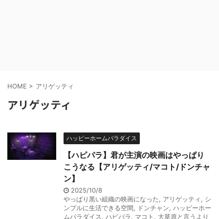
HOME
>
アリゲッティ
アリゲッティ
ハッピーホームパラダイス
【ハピパラ】君が主演の映画はやっぱり
こうなる【アリゲッティ/マコト/ドンチャ
ン】
2025/10/8
やっぱり黒い組織の映画になった
,
アリゲッティ
,
シ
ンプルに生活できる空間
,
ドンチャン
,
ハッピーホー
ムパラダイス
,
ハピパラ
,
マコト
,
大草原と言うより