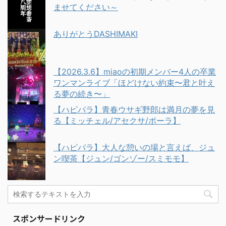
ませてください～
ありがとうDASHIMAKI
【2026.3.6】miaoの初期メンバー4人の卒業
ワンマンライブ「ほどけない約束〜君と叶え
る夢の続き〜」
【ハピパラ】青春ウサギ野郎は満月の夢を見
る【ミッチェル/アセクサ/ポーラ】
【ハピパラ】大人な憩いの場と言えば、ジュ
ン喫茶【ジュン/ゴンゾー/スミモモ】
スポンサードリンク