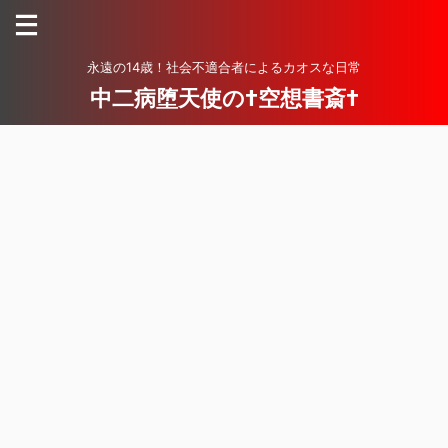
永遠の14歳！社会不適合者によるカオスな日常
中二病堕天使の†空想書斎†