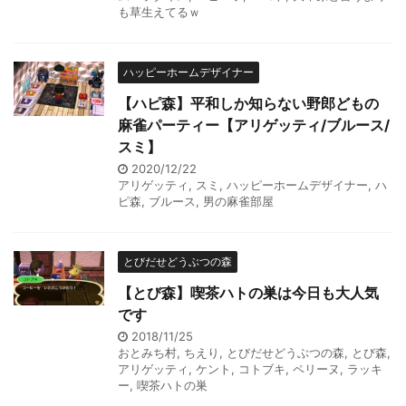
も草生えてるｗ
ハッピーホームデザイナー
【ハピ森】平和しか知らない野郎どもの
麻雀パーティー【アリゲッティ/ブルース/
スミ】
2020/12/22
アリゲッティ
,
スミ
,
ハッピーホームデザイナー
,
ハ
ピ森
,
ブルース
,
男の麻雀部屋
とびだせどうぶつの森
【とび森】喫茶ハトの巣は今日も大人気
です
2018/11/25
おとみち村
,
ちえり
,
とびだせどうぶつの森
,
とび森
,
アリゲッティ
,
ケント
,
コトブキ
,
ペリーヌ
,
ラッキ
ー
,
喫茶ハトの巣