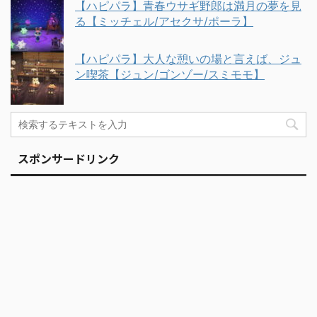
【ハピパラ】青春ウサギ野郎は満月の夢を見
る【ミッチェル/アセクサ/ポーラ】
【ハピパラ】大人な憩いの場と言えば、ジュ
ン喫茶【ジュン/ゴンゾー/スミモモ】
スポンサードリンク