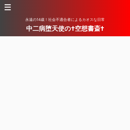
永遠の14歳！社会不適合者によるカオスな日常
中二病堕天使の†空想書斎†