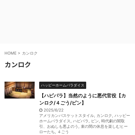
HOME
>
カンロク
カンロク
ハッピーホームパラダイス
【ハピパラ】当然のように悪代官役【カ
ンロク/４ごう/ピン】
2025/6/22
アメリカンバスケットスタイル
,
カンロク
,
ハッピー
ホームパラダイス
,
ハピパラ
,
ピン
,
時代劇の闇取
引、おぬしも悪よのう
,
束の間の休息を楽しむヒー
ローたち
,
４ごう