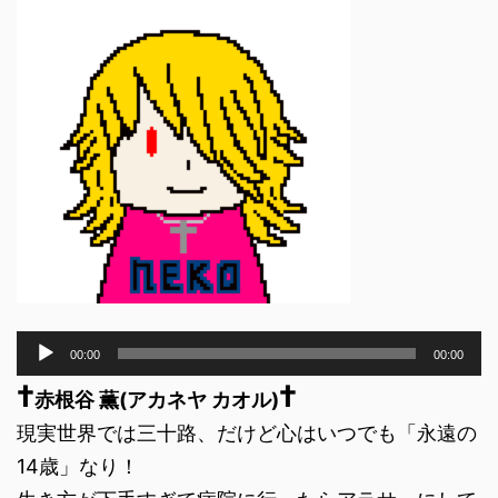
音
00:00
00:00
声
†
†
プ
赤根谷 薫(アカネヤ カオル)
レ
現実世界では三十路、だけど心はいつでも「永遠の
ー
ヤ
14歳」なり！
ー