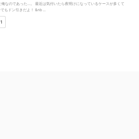
な俺なのであった…。 最近は気付いたら夜明けになっているケースが多くて
もドン引きだよ！ &nb ...
1