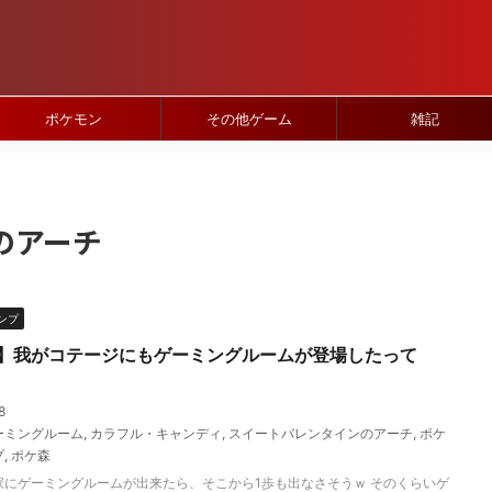
ポケモン
その他ゲーム
雑記
のアーチ
ンプ
】我がコテージにもゲーミングルームが登場したって
8
ーミングルーム
,
カラフル・キャンディ
,
スイートバレンタインのアーチ
,
ポケ
プ
,
ポケ森
家にゲーミングルームが出来たら、そこから1歩も出なさそうｗ そのくらいゲ