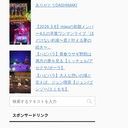
ありがとうDASHIMAKI
【2026.3.6】miaoの初期メンバ
ー4人の卒業ワンマンライブ「ほ
どけない約束〜君と叶える夢の
続き〜」
【ハピパラ】青春ウサギ野郎は
満月の夢を見る【ミッチェル/ア
セクサ/ポーラ】
【ハピパラ】大人な憩いの場と
言えば、ジュン喫茶【ジュン/ゴ
ンゾー/スミモモ】
スポンサードリンク