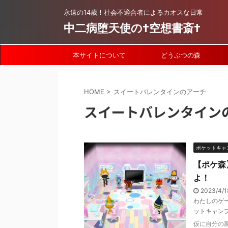
永遠の14歳！社会不適合者によるカオスな日常
中二病堕天使の†空想書斎†
本サイトについて
どうぶつの森
HOME
>
スイートバレンタインのアーチ
スイートバレンタイン
ポケットキャ
【ポケ森
よ！
2023/4/1
わたしのゲ
ットキャン
仮に自分の