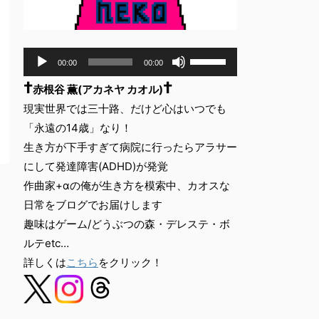
音
ボ
00:00
00:00
声
リ
†
†
ュ
プ
赤根谷 薫(アカネヤ カオル)
ー
レ
現実世界では三十路、だけど心はいつでも
ム
ー
「永遠の14歳」なり！
調
ヤ
節
生き方が下手すぎて病院に行ったらアラサー
ー
に
にして発達障害(ADHD)が発覚
は
作曲家+αの俺が生き方を模索中、カオスな
上
下
日常をブログでお届けします
矢
趣味はゲーム/どうぶつの森・デレステ・ボ
印
ルテetc…
キ
詳しくは
こちら
をクリック！
ー
を
使
っ