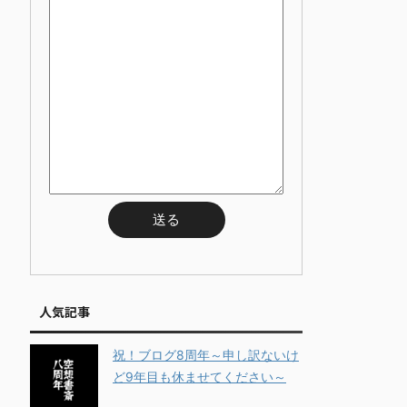
人気記事
祝！ブログ8周年～申し訳ないけ
ど9年目も休ませてください～