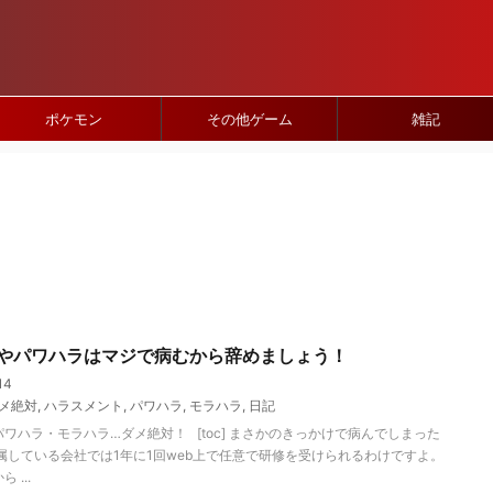
ポケモン
その他ゲーム
雑記
やパワハラはマジで病むから辞めましょう！
14
メ絶対
,
ハラスメント
,
パワハラ
,
モラハラ
,
日記
ワハラ・モラハラ…ダメ絶対！ [toc] まさかのきっかけで病んでしまった
属している会社では1年に1回web上で任意で研修を受けられるわけですよ。
 ...