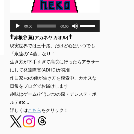
音
ボ
00:00
00:00
声
リ
†
†
ュ
プ
赤根谷 薫(アカネヤ カオル)
ー
レ
現実世界では三十路、だけど心はいつでも
ム
ー
「永遠の14歳」なり！
調
ヤ
節
生き方が下手すぎて病院に行ったらアラサー
ー
に
にして発達障害(ADHD)が発覚
は
作曲家+αの俺が生き方を模索中、カオスな
上
下
日常をブログでお届けします
矢
趣味はゲーム/どうぶつの森・デレステ・ボ
印
ルテetc…
キ
詳しくは
こちら
をクリック！
ー
を
使
っ