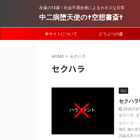
永遠の14歳！社会不適合者によるカオスな日常
中二病堕天使の†空想書斎†
本サイトについて
どうぶつの森
HOME
>
セクハラ
セクハラ
日記
セクハラ
2020/12/
セクハラ
,
ダ
セクハラ・パ
俺氏 俺の所
勿論任意だから