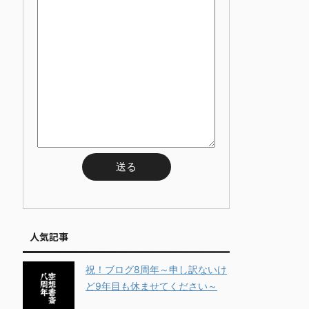
人気記事
祝！ブログ8周年～申し訳ないけ
ど9年目も休ませてください～