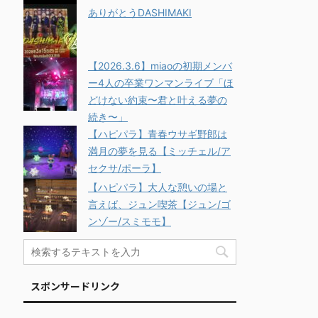
ありがとうDASHIMAKI
【2026.3.6】miaoの初期メンバ
ー4人の卒業ワンマンライブ「ほ
どけない約束〜君と叶える夢の
続き〜」
【ハピパラ】青春ウサギ野郎は
満月の夢を見る【ミッチェル/ア
セクサ/ポーラ】
【ハピパラ】大人な憩いの場と
言えば、ジュン喫茶【ジュン/ゴ
ンゾー/スミモモ】
スポンサードリンク