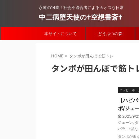
永遠の14歳！社会不適合者によるカオスな日常
中二病堕天使の†空想書斎†
本サイトについて
どうぶつの森
HOME
>
タンボが田んぼで筋トレ
タンボが田んぼで筋ト
ハッピーホー
【ハピパ
ボ/ジェ
2025/9/2
ジェーン
,
タ
パラ
,
上品な
タンボが田