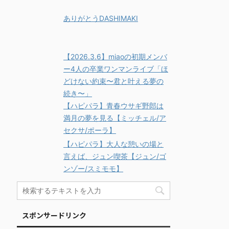
ありがとうDASHIMAKI
【2026.3.6】miaoの初期メンバ
ー4人の卒業ワンマンライブ「ほ
どけない約束〜君と叶える夢の
続き〜」
【ハピパラ】青春ウサギ野郎は
満月の夢を見る【ミッチェル/ア
セクサ/ポーラ】
【ハピパラ】大人な憩いの場と
言えば、ジュン喫茶【ジュン/ゴ
ンゾー/スミモモ】
スポンサードリンク