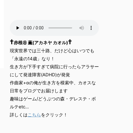
†
†
赤根谷 薫(アカネヤ カオル)
現実世界では三十路、だけど心はいつでも
「永遠の14歳」なり！
生き方が下手すぎて病院に行ったらアラサー
にして発達障害(ADHD)が発覚
作曲家+αの俺が生き方を模索中、カオスな
日常をブログでお届けします
趣味はゲーム/どうぶつの森・デレステ・ボ
ルテetc…
詳しくは
こちら
をクリック！