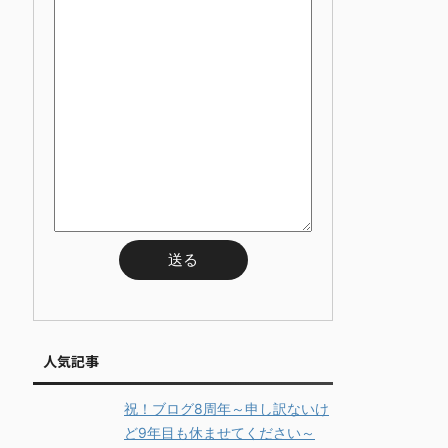
人気記事
祝！ブログ8周年～申し訳ないけ
ど9年目も休ませてください～