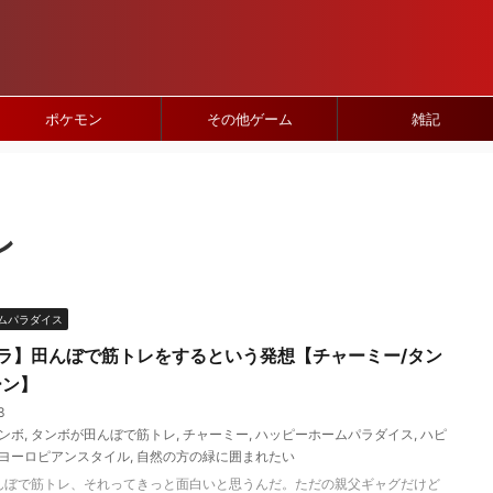
ポケモン
その他ゲーム
雑記
レ
ムパラダイス
ラ】田んぼで筋トレをするという発想【チャーミー/タン
ーン】
3
ンボ
,
タンボが田んぼで筋トレ
,
チャーミー
,
ハッピーホームパラダイス
,
ハピ
ヨーロピアンスタイル
,
自然の方の緑に囲まれたい
んぼで筋トレ、それってきっと面白いと思うんだ。ただの親父ギャグだけど