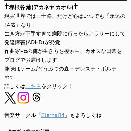
†
†
プ
赤根谷 薫(アカネヤ カオル)
レ
現実世界では三十路、だけど心はいつでも「永遠の
ー
ヤ
14歳」なり！
ー
生き方が下手すぎて病院に行ったらアラサーにして
発達障害(ADHD)が発覚
作曲家+αの俺が生き方を模索中、カオスな日常を
ブログでお届けします
趣味はゲーム/どうぶつの森・デレステ・ボルテ
etc…
詳しくは
こちら
をクリック！
音楽サークル「
Eternal14
」もよろしくね