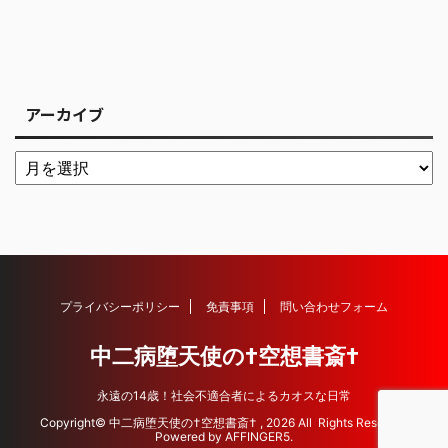
アーカイブ
プライバシーポリシー
免責事項
問い合わせフォーム
中二病堕天使の†空想書斎†
永遠の14歳！社会不適合者によるカオスな日常
Copyright© 中二病堕天使の†空想書斎† , 2026 All Rights Reserved
Powered by
AFFINGER5
.