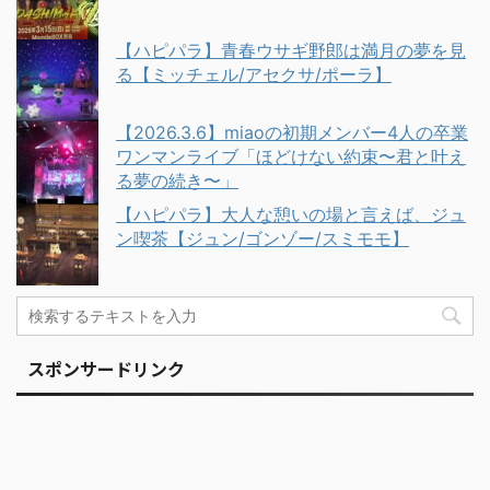
【ハピパラ】青春ウサギ野郎は満月の夢を見
る【ミッチェル/アセクサ/ポーラ】
【2026.3.6】miaoの初期メンバー4人の卒業
ワンマンライブ「ほどけない約束〜君と叶え
る夢の続き〜」
【ハピパラ】大人な憩いの場と言えば、ジュ
ン喫茶【ジュン/ゴンゾー/スミモモ】
スポンサードリンク