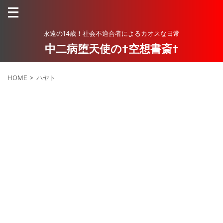
永遠の14歳！社会不適合者によるカオスな日常
中二病堕天使の†空想書斎†
HOME
>
ハヤト