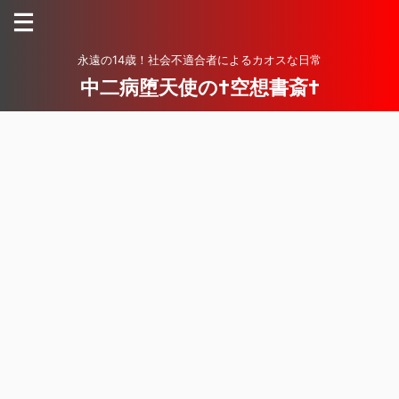
永遠の14歳！社会不適合者によるカオスな日常
中二病堕天使の†空想書斎†