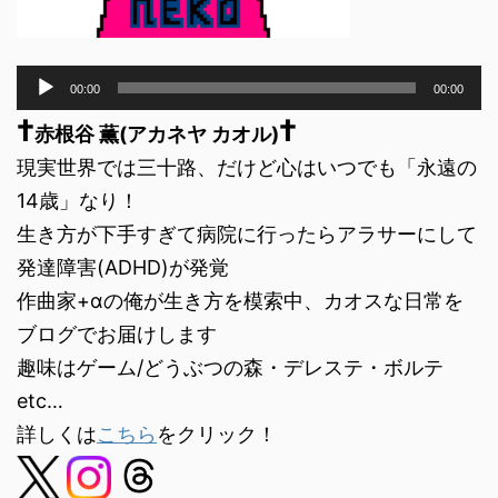
音
00:00
00:00
声
†
†
プ
赤根谷 薫(アカネヤ カオル)
レ
現実世界では三十路、だけど心はいつでも「永遠の
ー
ヤ
14歳」なり！
ー
生き方が下手すぎて病院に行ったらアラサーにして
発達障害(ADHD)が発覚
作曲家+αの俺が生き方を模索中、カオスな日常を
ブログでお届けします
趣味はゲーム/どうぶつの森・デレステ・ボルテ
etc…
詳しくは
こちら
をクリック！