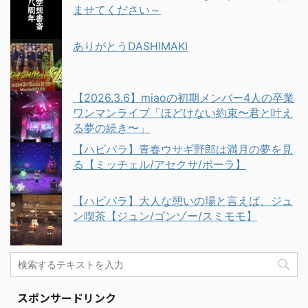
ませてください～
ありがとうDASHIMAKI
【2026.3.6】miaoの初期メンバー4人の卒業
ワンマンライブ「ほどけない約束〜君と叶え
る夢の続き〜」
【ハピパラ】青春ウサギ野郎は満月の夢を見
る【ミッチェル/アセクサ/ポーラ】
【ハピパラ】大人な憩いの場と言えば、ジュ
ン喫茶【ジュン/ゴンゾー/スミモモ】
スポンサードリンク