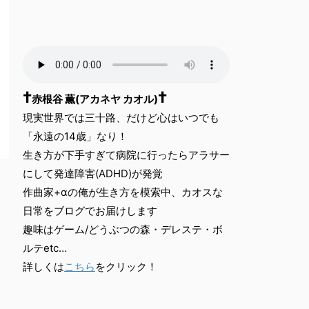
†
†
赤根谷 薫(アカネヤ カオル)
現実世界では三十路、だけど心はいつでも
「永遠の14歳」なり！
生き方が下手すぎて病院に行ったらアラサー
にして発達障害(ADHD)が発覚
作曲家+αの俺が生き方を模索中、カオスな
日常をブログでお届けします
趣味はゲーム/どうぶつの森・デレステ・ボ
ルテetc…
詳しくは
こちら
をクリック！