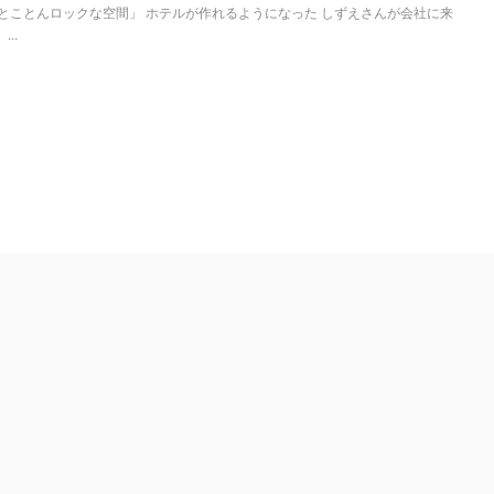
ロボ「とことんロックな空間」 ホテルが作れるようになった しずえさんが会社に来
..