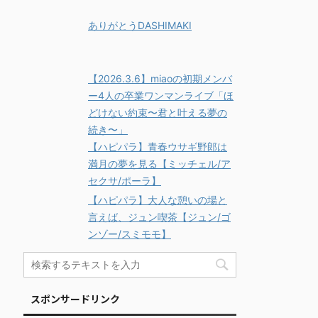
ありがとうDASHIMAKI
【2026.3.6】miaoの初期メンバ
ー4人の卒業ワンマンライブ「ほ
どけない約束〜君と叶える夢の
続き〜」
【ハピパラ】青春ウサギ野郎は
満月の夢を見る【ミッチェル/ア
セクサ/ポーラ】
【ハピパラ】大人な憩いの場と
言えば、ジュン喫茶【ジュン/ゴ
ンゾー/スミモモ】
スポンサードリンク