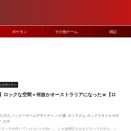
ポケモン
その他ゲーム
雑記
ムデザイナー
】ロックな空間＝何故かオーストラリアになったｗ【ロ
たけけ
,
ハッピーホームデザイナー
,
ハピ森
,
ホンマさん
,
ロックスタイル inオ
ア
,
ロボ
にロックが付いていたらいいのか…。 じゃあ時計とかもクロックだから…！