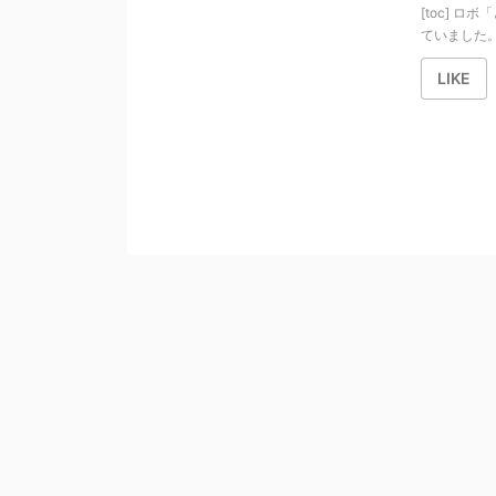
[toc] 
ていました。 .
LIKE