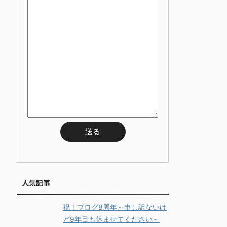
人気記事
祝！ブログ8周年～申し訳ないけ
ど9年目も休ませてください～