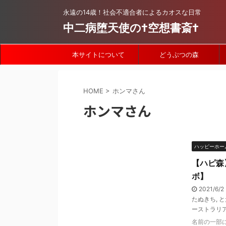
永遠の14歳！社会不適合者によるカオスな日常
中二病堕天使の†空想書斎†
本サイトについて
どうぶつの森
HOME
>
ホンマさん
ホンマさん
ハッピーホー
【ハピ森
ボ】
2021/6/2
たぬきち
,
と
ーストラリ
名前の一部