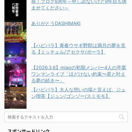
祝！ブログ8周年～申し訳ないけど9年目も休
ませてください～
ありがとうDASHIMAKI
【ハピパラ】青春ウサギ野郎は満月の夢を見
る【ミッチェル/アセクサ/ポーラ】
【2026.3.6】miaoの初期メンバー4人の卒業
ワンマンライブ「ほどけない約束〜君と叶え
る夢の続き〜」
【ハピパラ】大人な憩いの場と言えば、ジュ
ン喫茶【ジュン/ゴンゾー/スミモモ】
スポンサードリンク