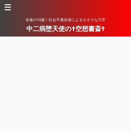
永遠の14歳！社会不適合者によるカオスな日常
中二病堕天使の†空想書斎†