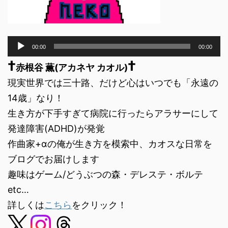
音
00:00
00:00
声
†
†
プ
赤根谷 薫(アカネヤ カオル)
レ
現実世界では三十路、だけど心はいつでも「永遠の
ー
ヤ
14歳」なり！
ー
生き方が下手すぎて病院に行ったらアラサーにして
発達障害(ADHD)が発覚
作曲家+αの俺が生き方を模索中、カオスな日常を
ブログでお届けします
趣味はゲーム/どうぶつの森・デレステ・ボルテ
etc…
詳しくは
こちら
をクリック！