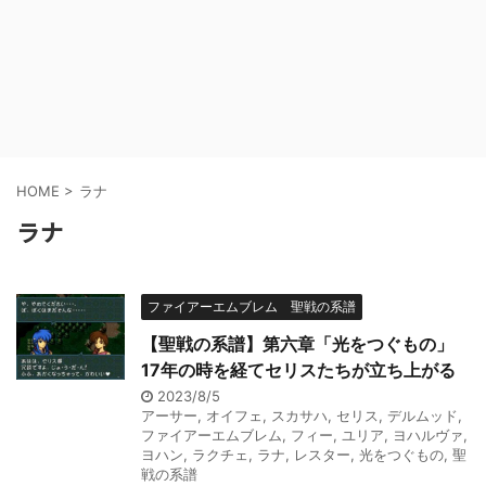
HOME
>
ラナ
ラナ
ファイアーエムブレム 聖戦の系譜
【聖戦の系譜】第六章「光をつぐもの」
17年の時を経てセリスたちが立ち上がる
2023/8/5
アーサー
,
オイフェ
,
スカサハ
,
セリス
,
デルムッド
,
ファイアーエムブレム
,
フィー
,
ユリア
,
ヨハルヴァ
,
ヨハン
,
ラクチェ
,
ラナ
,
レスター
,
光をつぐもの
,
聖
戦の系譜