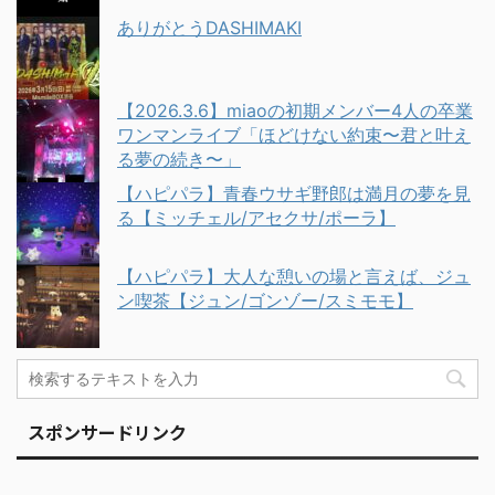
ありがとうDASHIMAKI
【2026.3.6】miaoの初期メンバー4人の卒業
ワンマンライブ「ほどけない約束〜君と叶え
る夢の続き〜」
【ハピパラ】青春ウサギ野郎は満月の夢を見
る【ミッチェル/アセクサ/ポーラ】
【ハピパラ】大人な憩いの場と言えば、ジュ
ン喫茶【ジュン/ゴンゾー/スミモモ】
スポンサードリンク