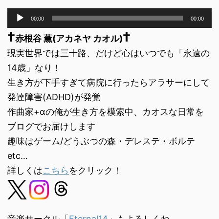
音
00:00
00:00
声
†
†
プ
赤根谷 薫(アカネヤ カオル)
レ
現実世界では三十路、だけど心はいつでも「永遠の
ー
ヤ
14歳」なり！
ー
生き方が下手すぎて病院に行ったらアラサーにして
発達障害(ADHD)が発覚
作曲家+αの俺が生き方を模索中、カオスな日常を
ブログでお届けします
趣味はゲーム/どうぶつの森・デレステ・ボルテ
etc…
詳しくは
こちら
をクリック！
音楽サークル「
Eternal14
」もよろしくね