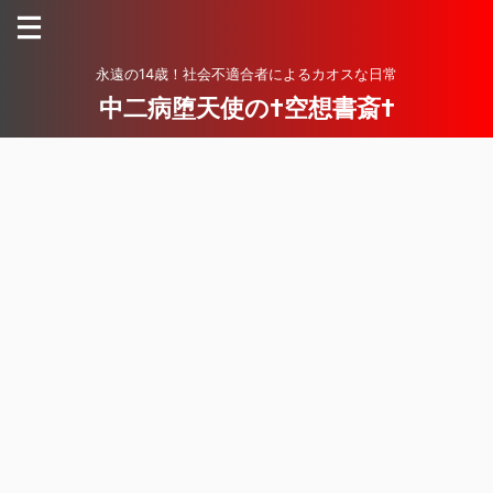
永遠の14歳！社会不適合者によるカオスな日常
中二病堕天使の†空想書斎†