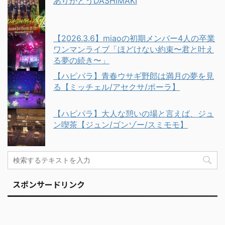
ありがとうDASHIMAKI
【2026.3.6】miaoの初期メンバー4人の卒業
ワンマンライブ「ほどけない約束〜君と叶え
る夢の続き〜」
【ハピパラ】青春ウサギ野郎は満月の夢を見
る【ミッチェル/アセクサ/ポーラ】
【ハピパラ】大人な憩いの場と言えば、ジュ
ン喫茶【ジュン/ゴンゾー/スミモモ】
スポンサードリンク