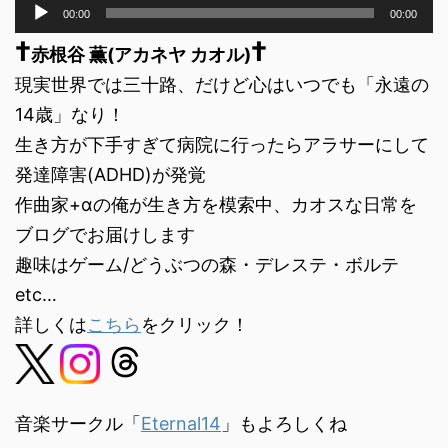
音
00:00
00:00
声
†
†
プ
赤根谷 薫(アカネヤ カオル)
レ
現実世界では三十路、だけど心はいつでも「永遠の
ー
ヤ
14歳」なり！
ー
生き方が下手すぎて病院に行ったらアラサーにして
発達障害(ADHD)が発覚
作曲家+αの俺が生き方を模索中、カオスな日常を
ブログでお届けします
趣味はゲーム/どうぶつの森・デレステ・ボルテ
etc…
詳しくは
こちら
をクリック！
音楽サークル「
Eternal14
」もよろしくね