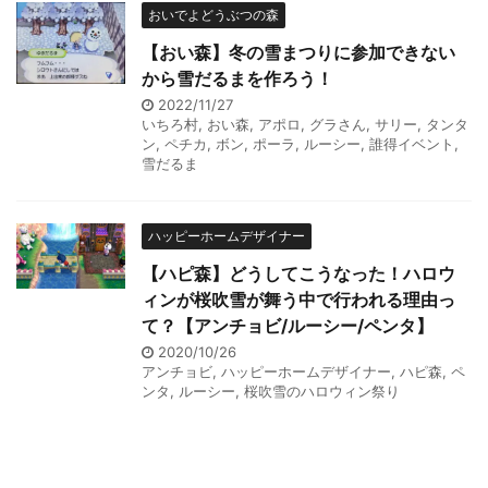
おいでよどうぶつの森
【おい森】冬の雪まつりに参加できない
から雪だるまを作ろう！
2022/11/27
いちろ村
,
おい森
,
アポロ
,
グラさん
,
サリー
,
タンタ
ン
,
ペチカ
,
ボン
,
ポーラ
,
ルーシー
,
誰得イベント
,
雪だるま
ハッピーホームデザイナー
【ハピ森】どうしてこうなった！ハロウ
ィンが桜吹雪が舞う中で行われる理由っ
て？【アンチョビ/ルーシー/ペンタ】
2020/10/26
アンチョビ
,
ハッピーホームデザイナー
,
ハピ森
,
ペ
ンタ
,
ルーシー
,
桜吹雪のハロウィン祭り