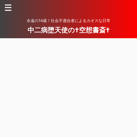
永遠の14歳！社会不適合者によるカオスな日常
中二病堕天使の†空想書斎†