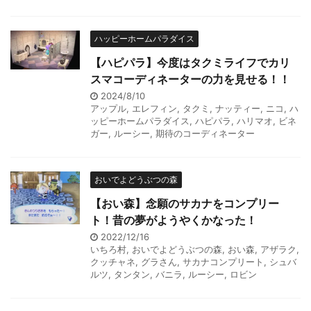
ハッピーホームパラダイス
【ハピパラ】今度はタクミライフでカリ
スマコーディネーターの力を見せる！！
2024/8/10
アップル
,
エレフィン
,
タクミ
,
ナッティー
,
ニコ
,
ハ
ッピーホームパラダイス
,
ハピパラ
,
ハリマオ
,
ビネ
ガー
,
ルーシー
,
期待のコーディネーター
おいでよどうぶつの森
【おい森】念願のサカナをコンプリー
ト！昔の夢がようやくかなった！
2022/12/16
いちろ村
,
おいでよどうぶつの森
,
おい森
,
アザラク
,
クッチャネ
,
グラさん
,
サカナコンプリート
,
シュバ
ルツ
,
タンタン
,
バニラ
,
ルーシー
,
ロビン