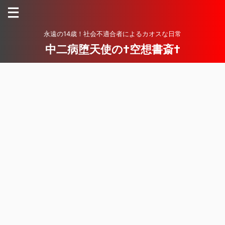
永遠の14歳！社会不適合者によるカオスな日常
中二病堕天使の†空想書斎†