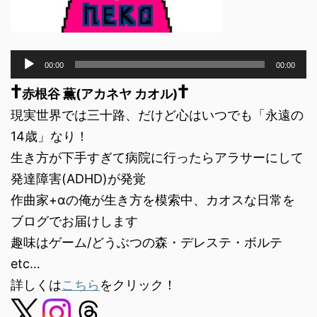
音
00:00
00:00
声
†
†
プ
赤根谷 薫(アカネヤ カオル)
レ
現実世界では三十路、だけど心はいつでも「永遠の
ー
ヤ
14歳」なり！
ー
生き方が下手すぎて病院に行ったらアラサーにして
発達障害(ADHD)が発覚
作曲家+αの俺が生き方を模索中、カオスな日常を
ブログでお届けします
趣味はゲーム/どうぶつの森・デレステ・ボルテ
etc…
詳しくは
こちら
をクリック！