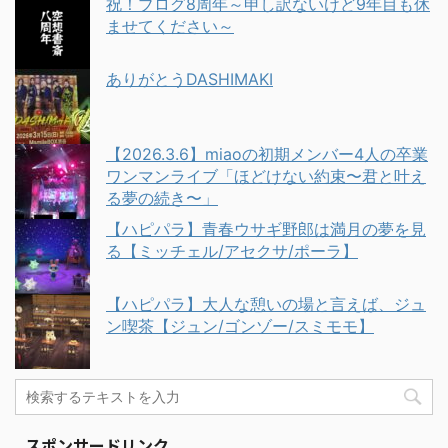
祝！ブログ8周年～申し訳ないけど9年目も休
ませてください～
ありがとうDASHIMAKI
【2026.3.6】miaoの初期メンバー4人の卒業
ワンマンライブ「ほどけない約束〜君と叶え
る夢の続き〜」
【ハピパラ】青春ウサギ野郎は満月の夢を見
る【ミッチェル/アセクサ/ポーラ】
【ハピパラ】大人な憩いの場と言えば、ジュ
ン喫茶【ジュン/ゴンゾー/スミモモ】
スポンサードリンク