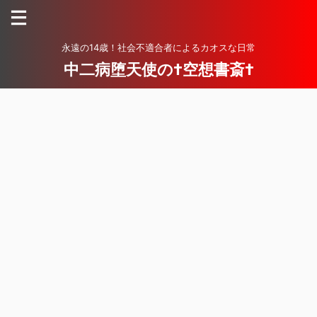
永遠の14歳！社会不適合者によるカオスな日常
中二病堕天使の†空想書斎†