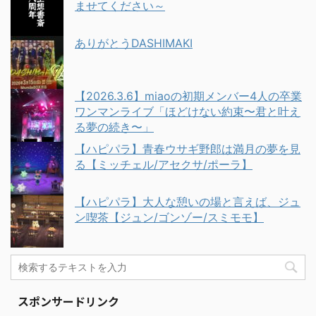
ませてください～
ありがとうDASHIMAKI
【2026.3.6】miaoの初期メンバー4人の卒業
ワンマンライブ「ほどけない約束〜君と叶え
る夢の続き〜」
【ハピパラ】青春ウサギ野郎は満月の夢を見
る【ミッチェル/アセクサ/ポーラ】
【ハピパラ】大人な憩いの場と言えば、ジュ
ン喫茶【ジュン/ゴンゾー/スミモモ】
スポンサードリンク