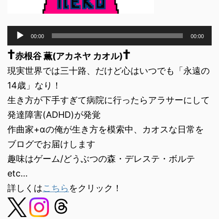
音
00:00
00:00
声
†
†
プ
赤根谷 薫(アカネヤ カオル)
レ
現実世界では三十路、だけど心はいつでも「永遠の
ー
ヤ
14歳」なり！
ー
生き方が下手すぎて病院に行ったらアラサーにして
発達障害(ADHD)が発覚
作曲家+αの俺が生き方を模索中、カオスな日常を
ブログでお届けします
趣味はゲーム/どうぶつの森・デレステ・ボルテ
etc…
詳しくは
こちら
をクリック！