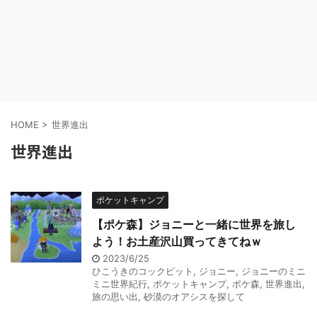
HOME
>
世界進出
世界進出
ポケットキャンプ
【ポケ森】ジョニーと一緒に世界を旅し
よう！お土産沢山買ってきてねｗ
2023/6/25
ひこうきのコックピット
,
ジョニー
,
ジョニーのミニ
ミニ世界紀行
,
ポケットキャンプ
,
ポケ森
,
世界進出
,
旅の思い出
,
砂漠のオアシスを探して