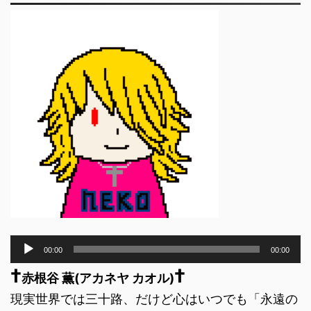
音
00:00
00:00
声
†
†
プ
赤根谷 薫(アカネヤ カオル)
レ
現実世界では三十路、だけど心はいつでも「永遠の
ー