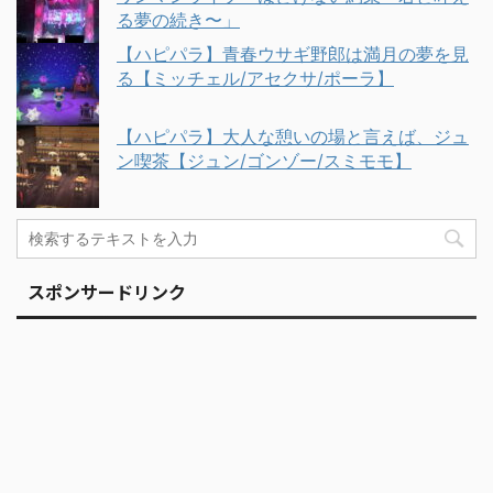
る夢の続き〜」
【ハピパラ】青春ウサギ野郎は満月の夢を見
る【ミッチェル/アセクサ/ポーラ】
【ハピパラ】大人な憩いの場と言えば、ジュ
ン喫茶【ジュン/ゴンゾー/スミモモ】
スポンサードリンク