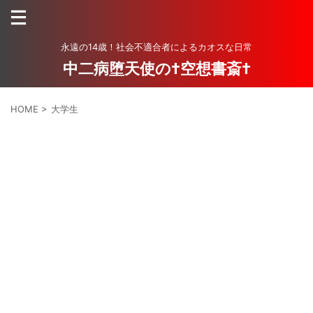
永遠の14歳！社会不適合者によるカオスな日常
中二病堕天使の†空想書斎†
HOME
>
大学生