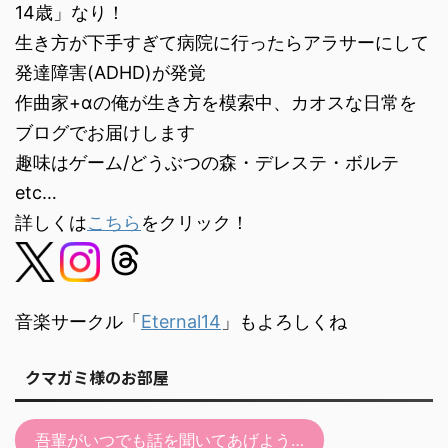
ヤ
14歳」なり！
ー
生き方が下手すぎて病院に行ったらアラサーにして
発達障害(ADHD)が発覚
作曲家+αの俺が生き方を模索中、カオスな日常を
ブログでお届けします
趣味はゲーム/どうぶつの森・デレステ・ボルテ
etc…
詳しくは
こちら
をクリック！
音楽サークル「
Eternal14
」もよろしくね
クマガミ様のお部屋
吾輩がいつでも話を聞いてあげよう…