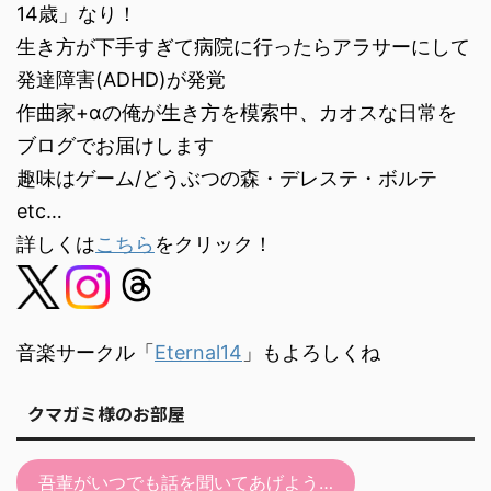
ヤ
14歳」なり！
ー
生き方が下手すぎて病院に行ったらアラサーにして
発達障害(ADHD)が発覚
作曲家+αの俺が生き方を模索中、カオスな日常を
ブログでお届けします
趣味はゲーム/どうぶつの森・デレステ・ボルテ
etc…
詳しくは
こちら
をクリック！
音楽サークル「
Eternal14
」もよろしくね
クマガミ様のお部屋
吾輩がいつでも話を聞いてあげよう…