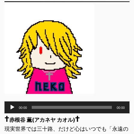
音
00:00
00:00
声
†
†
プ
赤根谷 薫(アカネヤ カオル)
レ
現実世界では三十路、だけど心はいつでも「永遠の
ー