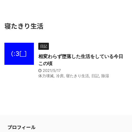
寝たきり生活
日記
相変わらず堕落した生活をしている今日
この頃
2021/5/17
体力壊滅
,
冷房
,
寝たきり生活
,
日記
,
除湿
プロフィール