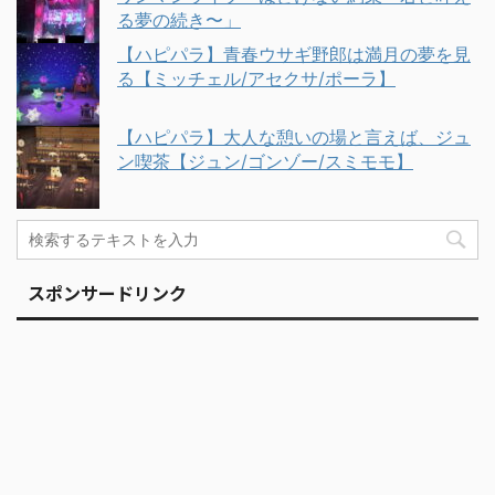
る夢の続き〜」
【ハピパラ】青春ウサギ野郎は満月の夢を見
る【ミッチェル/アセクサ/ポーラ】
【ハピパラ】大人な憩いの場と言えば、ジュ
ン喫茶【ジュン/ゴンゾー/スミモモ】
スポンサードリンク