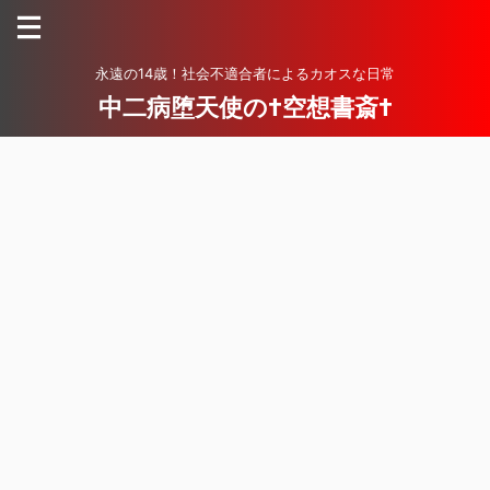
永遠の14歳！社会不適合者によるカオスな日常
中二病堕天使の†空想書斎†