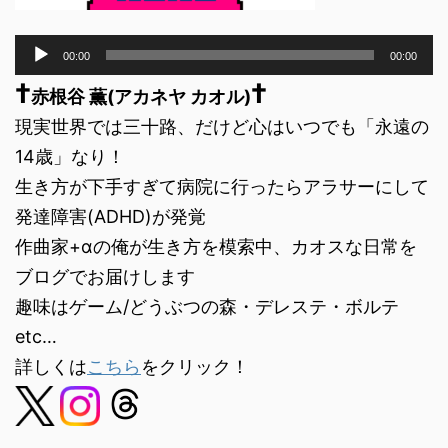
音
00:00
00:00
声
†
†
プ
赤根谷 薫(アカネヤ カオル)
レ
現実世界では三十路、だけど心はいつでも「永遠の
ー
ヤ
14歳」なり！
ー
生き方が下手すぎて病院に行ったらアラサーにして
発達障害(ADHD)が発覚
作曲家+αの俺が生き方を模索中、カオスな日常を
ブログでお届けします
趣味はゲーム/どうぶつの森・デレステ・ボルテ
etc…
詳しくは
こちら
をクリック！