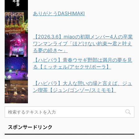
ありがとうDASHIMAKI
【2026.3.6】miaoの初期メンバー4人の卒業
ワンマンライブ「ほどけない約束〜君と叶え
る夢の続き〜」
【ハピパラ】青春ウサギ野郎は満月の夢を見
る【ミッチェル/アセクサ/ポーラ】
【ハピパラ】大人な憩いの場と言えば、ジュ
ン喫茶【ジュン/ゴンゾー/スミモモ】
スポンサードリンク