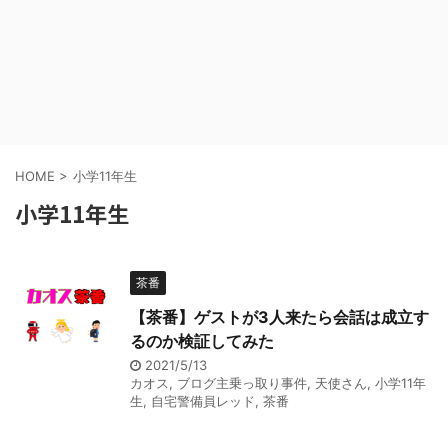
HOME
>
小学11年生
小学11年生
茶番
【茶番】ゲストが3人来たら会話は成立す
るのか検証してみた
2021/5/13
カオス
,
ブログ主乗っ取り事件
,
天使さん
,
小学11年
生
,
自宅警備員レッド
,
茶番