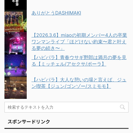
ありがとうDASHIMAKI
【2026.3.6】miaoの初期メンバー4人の卒業
ワンマンライブ「ほどけない約束〜君と叶え
る夢の続き〜」
【ハピパラ】青春ウサギ野郎は満月の夢を見
る【ミッチェル/アセクサ/ポーラ】
【ハピパラ】大人な憩いの場と言えば、ジュ
ン喫茶【ジュン/ゴンゾー/スミモモ】
スポンサードリンク