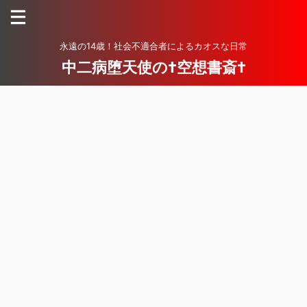
永遠の14歳！社会不適合者によるカオスな日常
中二病堕天使の†空想書斎†