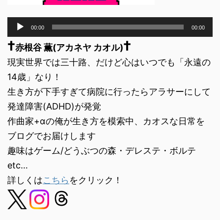
音
00:00
00:00
声
†
†
プ
赤根谷 薫(アカネヤ カオル)
レ
現実世界では三十路、だけど心はいつでも「永遠の
ー
ヤ
14歳」なり！
ー
生き方が下手すぎて病院に行ったらアラサーにして
発達障害(ADHD)が発覚
作曲家+αの俺が生き方を模索中、カオスな日常を
ブログでお届けします
趣味はゲーム/どうぶつの森・デレステ・ボルテ
etc…
詳しくは
こちら
をクリック！