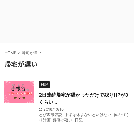
HOME
>
帰宅が遅い
帰宅が遅い
日記
2日連続帰宅が遅かっただけで残りHPが3
くらい…
2018/10/10
とび森最強説
,
まずは休まないといけない
,
体力づく
り計画
,
帰宅が遅い
,
日記