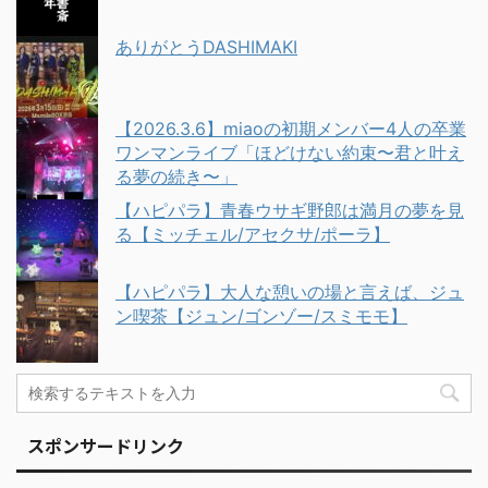
ありがとうDASHIMAKI
【2026.3.6】miaoの初期メンバー4人の卒業
ワンマンライブ「ほどけない約束〜君と叶え
る夢の続き〜」
【ハピパラ】青春ウサギ野郎は満月の夢を見
る【ミッチェル/アセクサ/ポーラ】
【ハピパラ】大人な憩いの場と言えば、ジュ
ン喫茶【ジュン/ゴンゾー/スミモモ】
スポンサードリンク