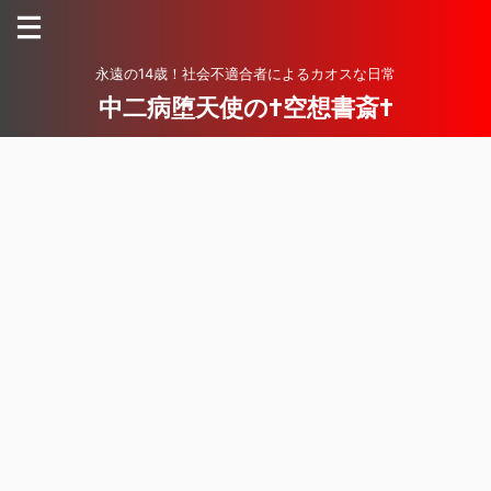
永遠の14歳！社会不適合者によるカオスな日常
中二病堕天使の†空想書斎†