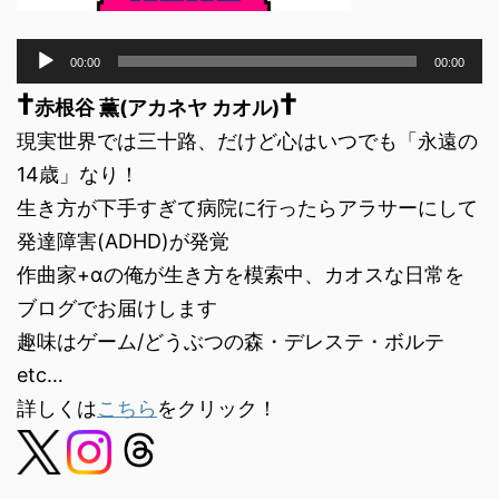
音
00:00
00:00
声
†
†
プ
赤根谷 薫(アカネヤ カオル)
レ
現実世界では三十路、だけど心はいつでも「永遠の
ー
ヤ
14歳」なり！
ー
生き方が下手すぎて病院に行ったらアラサーにして
発達障害(ADHD)が発覚
作曲家+αの俺が生き方を模索中、カオスな日常を
ブログでお届けします
趣味はゲーム/どうぶつの森・デレステ・ボルテ
etc…
詳しくは
こちら
をクリック！