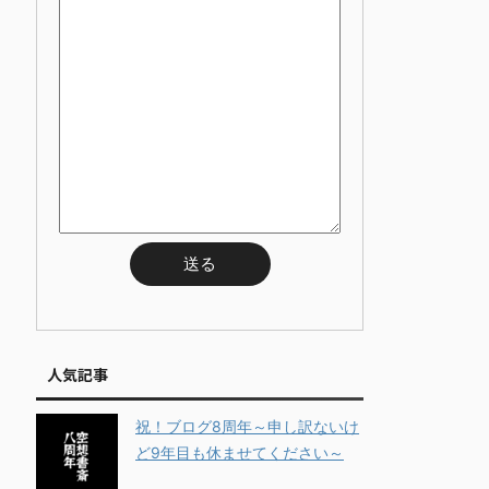
人気記事
祝！ブログ8周年～申し訳ないけ
ど9年目も休ませてください～