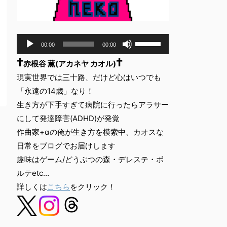
音
ボ
00:00
00:00
声
リ
†
†
ュ
プ
赤根谷 薫(アカネヤ カオル)
ー
レ
現実世界では三十路、だけど心はいつでも
ム
ー
「永遠の14歳」なり！
調
ヤ
節
生き方が下手すぎて病院に行ったらアラサー
ー
に
にして発達障害(ADHD)が発覚
は
作曲家+αの俺が生き方を模索中、カオスな
上
下
日常をブログでお届けします
矢
趣味はゲーム/どうぶつの森・デレステ・ボ
印
ルテetc…
キ
詳しくは
こちら
をクリック！
ー
を
使
っ