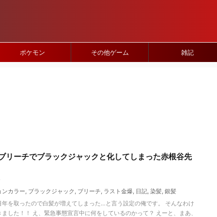
ポケモン
その他ゲーム
雑記
ブリーチでブラックジャックと化してしまった赤根谷先
7
ョンカラー
,
ブラックジャック
,
ブリーチ
,
ラスト金爆
,
日記
,
染髪
,
銀髪
日年を取ったので白髪が増えてしまった…と言う設定の俺です。 そんなわけ
きました！！ え、緊急事態宣言中に何をしているのかって？ えーと、まあ、