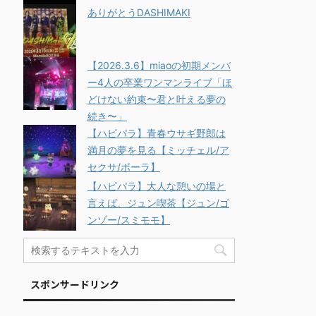
ありがとうDASHIMAKI
【2026.3.6】miaoの初期メンバ
ー4人の卒業ワンマンライブ「ほ
どけない約束〜君と叶える夢の
続き〜」
【ハピパラ】青春ウサギ野郎は
満月の夢を見る【ミッチェル/ア
セクサ/ポーラ】
【ハピパラ】大人な憩いの場と
言えば、ジュン喫茶【ジュン/ゴ
ンゾー/スミモモ】
スポンサードリンク