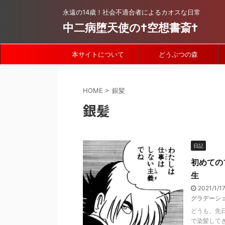
永遠の14歳！社会不適合者によるカオスな日常
中二病堕天使の†空想書斎†
本サイトについて
どうぶつの森
HOME
>
銀髪
銀髪
日記
初めての
生
2021/1/1
グラデーシ
どうも、先
で染髪して