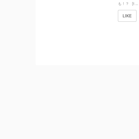
も！？ [t ...
LIKE