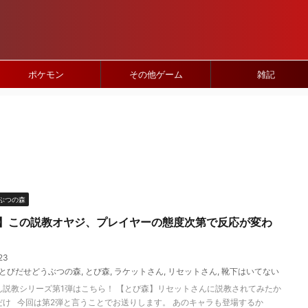
ポケモン
その他ゲーム
雑記
ぶつの森
】この説教オヤジ、プレイヤーの態度次第で反応が変わ
23
とびだせどうぶつの森
,
とび森
,
ラケットさん
,
リセットさん
,
靴下はいてない
ん説教シリーズ第1弾はこちら！ 【とび森】リセットさんに説教されてみたか
だけ 今回は第2弾と言うことでお送りします。 あのキャラも登場するか