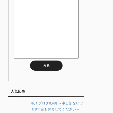
人気記事
祝！ブログ8周年～申し訳ないけ
ど9年目も休ませてください～