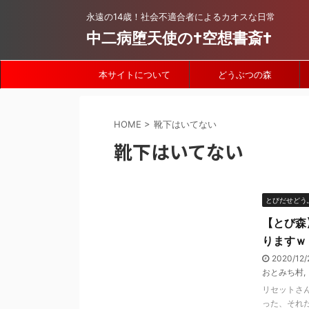
永遠の14歳！社会不適合者によるカオスな日常
中二病堕天使の†空想書斎†
本サイトについて
どうぶつの森
HOME
>
靴下はいてない
靴下はいてない
とびだせどう
【とび森
りますｗ
2020/12/
おとみち村
,
リセットさ
った、それ