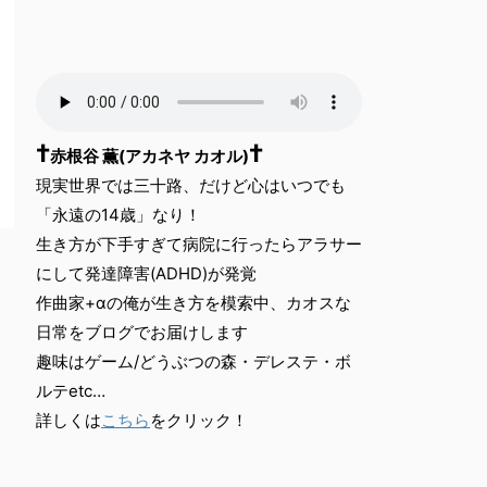
†
†
赤根谷 薫(アカネヤ カオル)
現実世界では三十路、だけど心はいつでも
「永遠の14歳」なり！
生き方が下手すぎて病院に行ったらアラサー
にして発達障害(ADHD)が発覚
作曲家+αの俺が生き方を模索中、カオスな
日常をブログでお届けします
趣味はゲーム/どうぶつの森・デレステ・ボ
ルテetc…
詳しくは
こちら
をクリック！