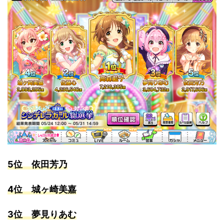
5位 依田芳乃
4位 城ヶ崎美嘉
3位 夢見りあむ