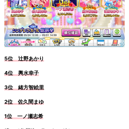
5位 辻野あかり
4位 輿水幸子
3位 緒方智絵里
2位 佐久間まゆ
1位 一ノ瀬志希