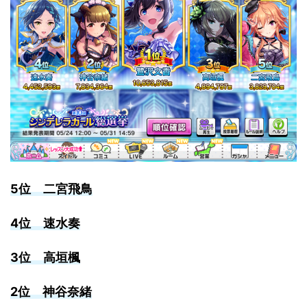
5位 二宮飛鳥
4位 速水奏
3位 高垣楓
2位 神谷奈緒