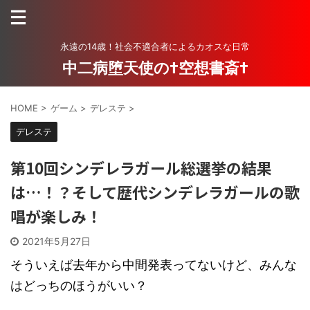
永遠の14歳！社会不適合者によるカオスな日常
中二病堕天使の†空想書斎†
HOME
>
ゲーム
>
デレステ
>
デレステ
第10回シンデレラガール総選挙の結果
は…！？そして歴代シンデレラガールの歌
唱が楽しみ！
2021年5月27日
そういえば去年から中間発表ってないけど、みんな
はどっちのほうがいい？