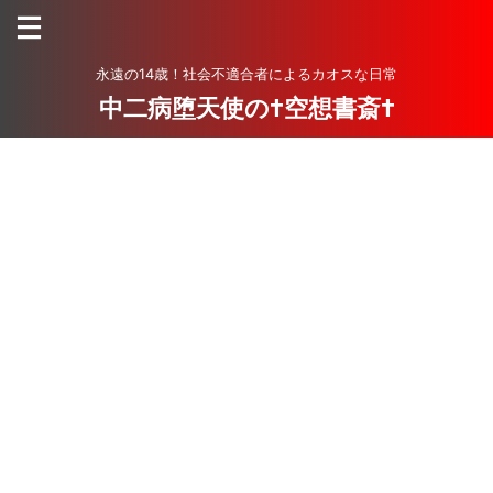
永遠の14歳！社会不適合者によるカオスな日常
中二病堕天使の†空想書斎†