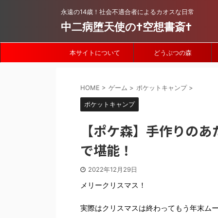
永遠の14歳！社会不適合者によるカオスな日常
中二病堕天使の†空想書斎†
本サイトについて
どうぶつの森
HOME
>
ゲーム
>
ポケットキャンプ
>
ポケットキャンプ
【ポケ森】手作りのあ
で堪能！
2022年12月29日
メリークリスマス！
実際はクリスマスは終わってもう年末ム