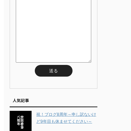
人気記事
祝！ブログ8周年～申し訳ないけ
ど9年目も休ませてください～