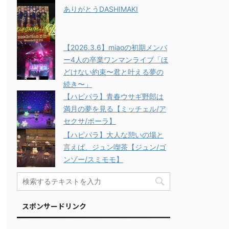
ありがとうDASHIMAKI
【2026.3.6】miaoの初期メンバ
ー4人の卒業ワンマンライブ「ほ
どけない約束〜君と叶える夢の
続き〜」
【ハピパラ】青春ウサギ野郎は
満月の夢を見る【ミッチェル/ア
セクサ/ポーラ】
【ハピパラ】大人な憩いの場と
言えば、ジュン喫茶【ジュン/ゴ
ンゾー/スミモモ】
スポンサードリンク