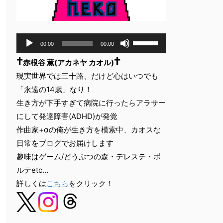
音
ボ
00:00
00:00
声
リ
†
†
ュ
プ
赤根谷 薫(アカネヤ カオル)
ー
レ
現実世界では三十路、だけど心はいつでも
ム
ー
「永遠の14歳」なり！
調
ヤ
節
生き方が下手すぎて病院に行ったらアラサー
ー
に
にして発達障害(ADHD)が発覚
は
作曲家+αの俺が生き方を模索中、カオスな
上
下
日常をブログでお届けします
矢
趣味はゲーム/どうぶつの森・デレステ・ボ
印
ルテetc…
キ
詳しくは
こちら
をクリック！
ー
を
使
っ