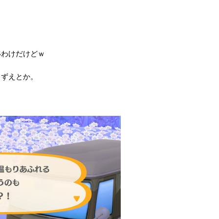
。
いわけだけどｗ
しずえとか。