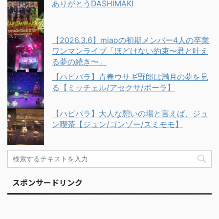
ありがとうDASHIMAKI
【2026.3.6】miaoの初期メンバー4人の卒業
ワンマンライブ「ほどけない約束〜君と叶え
る夢の続き〜」
【ハピパラ】青春ウサギ野郎は満月の夢を見
る【ミッチェル/アセクサ/ポーラ】
【ハピパラ】大人な憩いの場と言えば、ジュ
ン喫茶【ジュン/ゴンゾー/スミモモ】
スポンサードリンク