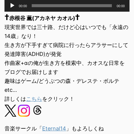
音
00:00
00:00
声
†
†
プ
赤根谷 薫(アカネヤ カオル)
レ
現実世界では三十路、だけど心はいつでも「永遠の
ー
ヤ
14歳」なり！
ー
生き方が下手すぎて病院に行ったらアラサーにして
発達障害(ADHD)が発覚
作曲家+αの俺が生き方を模索中、カオスな日常を
ブログでお届けします
趣味はゲーム/どうぶつの森・デレステ・ボルテ
etc…
詳しくは
こちら
をクリック！
音楽サークル「
Eternal14
」もよろしくね