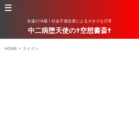
永遠の14歳！社会不適合者によるカオスな日常
中二病堕天使の†空想書斎†
HOME
>
スイクン