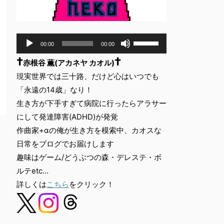
音
ボ
00:00
00:00
声
リ
†
†
ュ
プ
赤根谷 薫(アカネヤ カオル)
ー
レ
現実世界では三十路、だけど心はいつでも
ム
ー
「永遠の14歳」なり！
調
ヤ
節
生き方が下手すぎて病院に行ったらアラサー
ー
に
にして発達障害(ADHD)が発覚
は
作曲家+αの俺が生き方を模索中、カオスな
上
下
日常をブログでお届けします
矢
趣味はゲーム/どうぶつの森・デレステ・ボ
印
ルテetc…
キ
詳しくは
こちら
をクリック！
ー
を
使
っ