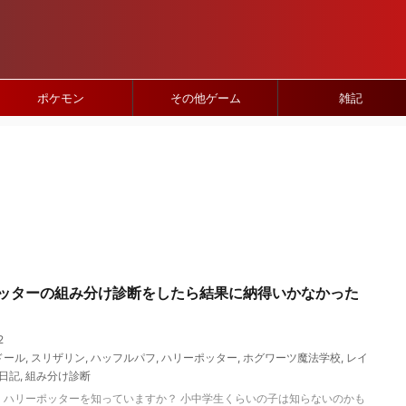
ポケモン
その他ゲーム
雑記
ッターの組み分け診断をしたら結果に納得いかなかった
2
ドール
,
スリザリン
,
ハッフルパフ
,
ハリーポッター
,
ホグワーツ魔法学校
,
レイ
日記
,
組み分け診断
、ハリーポッターを知っていますか？ 小中学生くらいの子は知らないのかも