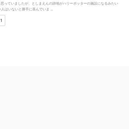
と思っていましたが、としまえんの跡地がハリーポッターの施設になるみたい
人はいないと勝手に喜んでいま ...
1