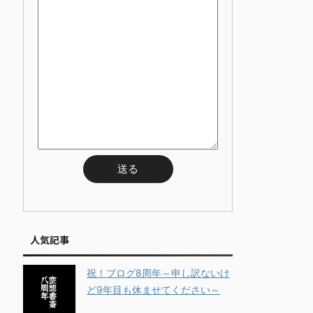
人気記事
祝！ブログ8周年～申し訳ないけ
ど9年目も休ませてください～