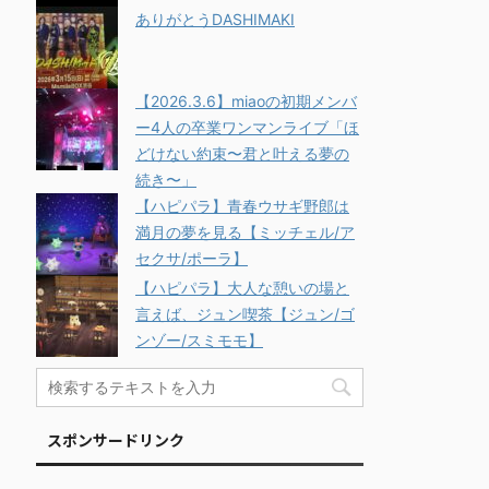
ありがとうDASHIMAKI
【2026.3.6】miaoの初期メンバ
ー4人の卒業ワンマンライブ「ほ
どけない約束〜君と叶える夢の
続き〜」
【ハピパラ】青春ウサギ野郎は
満月の夢を見る【ミッチェル/ア
セクサ/ポーラ】
【ハピパラ】大人な憩いの場と
言えば、ジュン喫茶【ジュン/ゴ
ンゾー/スミモモ】
スポンサードリンク