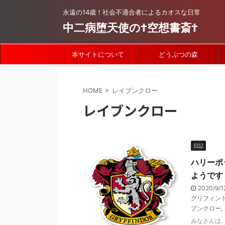
永遠の14歳！社会不適合者によるカオスな日常
中二病堕天使の†空想書斎†
本サイトについて
どうぶつの森
HOME
>
レイブンクロー
レイブンクロー
日記
ハリーポ
ようです
2020/9/1
グリフィン
ブンクロー
,
みなさんは