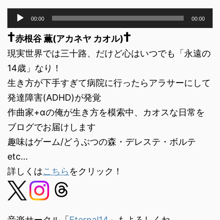
音
00:00
00:00
声
†
†
プ
赤根谷 薫(アカネヤ カオル)
レ
現実世界では三十路、だけど心はいつでも「永遠の
ー
ヤ
14歳」なり！
ー
生き方が下手すぎて病院に行ったらアラサーにして
発達障害(ADHD)が発覚
作曲家+αの俺が生き方を模索中、カオスな日常を
ブログでお届けします
趣味はゲーム/どうぶつの森・デレステ・ボルテ
etc…
詳しくは
こちら
をクリック！
音楽サークル「
Eternal14
」もよろしくね