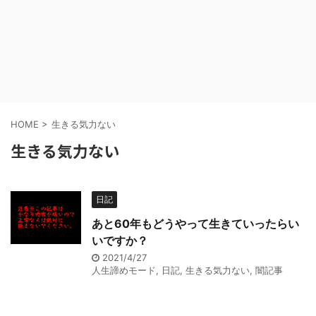
HOME
>
生きる気力ない
生きる気力ない
日記
あと60年もどうやって生きていったらい
いですか？
2021/4/27
人生諦めモード
,
日記
,
生きる気力ない
,
闇記事