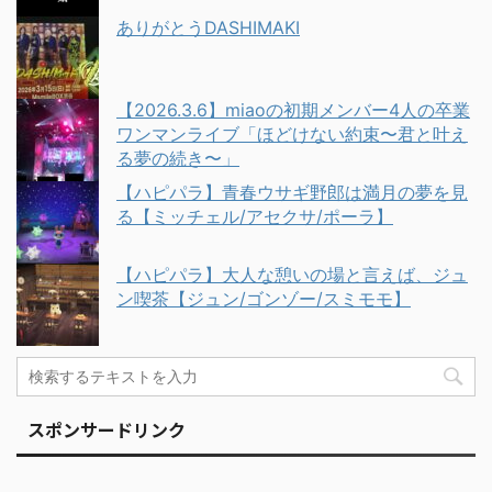
ありがとうDASHIMAKI
【2026.3.6】miaoの初期メンバー4人の卒業
ワンマンライブ「ほどけない約束〜君と叶え
る夢の続き〜」
【ハピパラ】青春ウサギ野郎は満月の夢を見
る【ミッチェル/アセクサ/ポーラ】
【ハピパラ】大人な憩いの場と言えば、ジュ
ン喫茶【ジュン/ゴンゾー/スミモモ】
スポンサードリンク