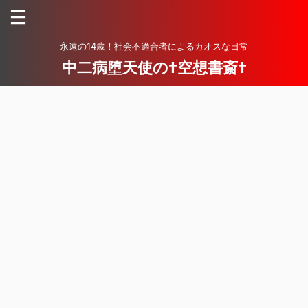
永遠の14歳！社会不適合者によるカオスな日常
中二病堕天使の†空想書斎†