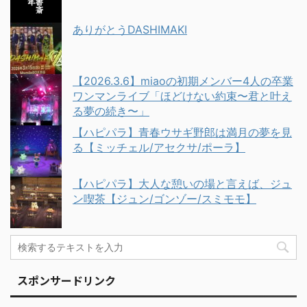
ありがとうDASHIMAKI
【2026.3.6】miaoの初期メンバー4人の卒業
ワンマンライブ「ほどけない約束〜君と叶え
る夢の続き〜」
【ハピパラ】青春ウサギ野郎は満月の夢を見
る【ミッチェル/アセクサ/ポーラ】
【ハピパラ】大人な憩いの場と言えば、ジュ
ン喫茶【ジュン/ゴンゾー/スミモモ】
スポンサードリンク