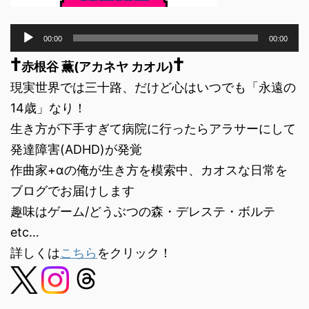
音
00:00
00:00
声
†
†
プ
赤根谷 薫(アカネヤ カオル)
レ
現実世界では三十路、だけど心はいつでも「永遠の
ー
ヤ
14歳」なり！
ー
生き方が下手すぎて病院に行ったらアラサーにして
発達障害(ADHD)が発覚
作曲家+αの俺が生き方を模索中、カオスな日常を
ブログでお届けします
趣味はゲーム/どうぶつの森・デレステ・ボルテ
etc…
詳しくは
こちら
をクリック！