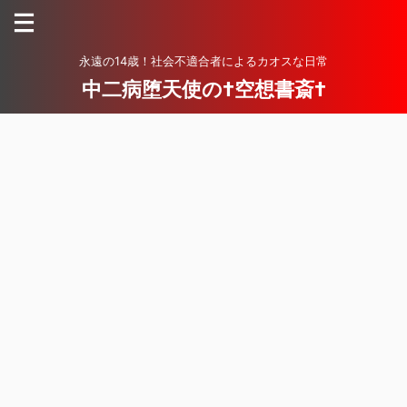
永遠の14歳！社会不適合者によるカオスな日常
中二病堕天使の†空想書斎†