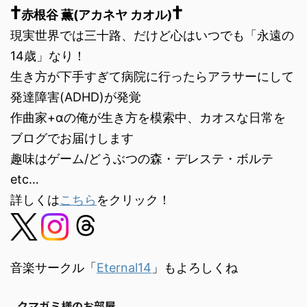
†
†
プ
赤根谷 薫(アカネヤ カオル)
レ
現実世界では三十路、だけど心はいつでも「永遠の
ー
ヤ
14歳」なり！
ー
生き方が下手すぎて病院に行ったらアラサーにして
発達障害(ADHD)が発覚
作曲家+αの俺が生き方を模索中、カオスな日常を
ブログでお届けします
趣味はゲーム/どうぶつの森・デレステ・ボルテ
etc…
詳しくは
こちら
をクリック！
音楽サークル「
Eternal14
」もよろしくね
クマガミ様のお部屋