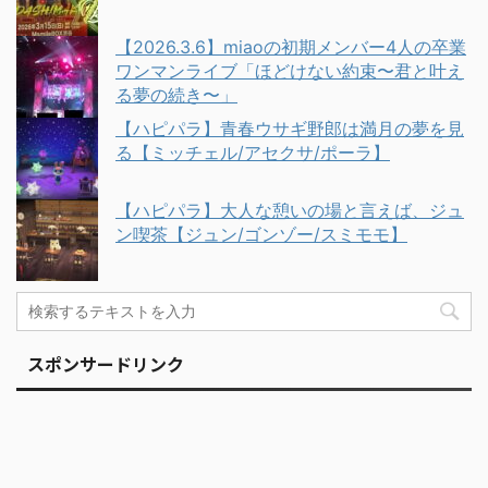
【2026.3.6】miaoの初期メンバー4人の卒業
ワンマンライブ「ほどけない約束〜君と叶え
る夢の続き〜」
【ハピパラ】青春ウサギ野郎は満月の夢を見
る【ミッチェル/アセクサ/ポーラ】
【ハピパラ】大人な憩いの場と言えば、ジュ
ン喫茶【ジュン/ゴンゾー/スミモモ】
スポンサードリンク