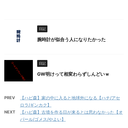
日記
腕時計が似合う人になりたかった
日記
GW明けって相変わらずしんどいｗ
PREV
【ハピ森】家の中に入ると地球外になる【ハチ/アセ
ロラ/ギンカク】
NEXT
【ハピ森】古墳を作る日が来るとは思わなかった【オ
パール/ゴメス/やよい】