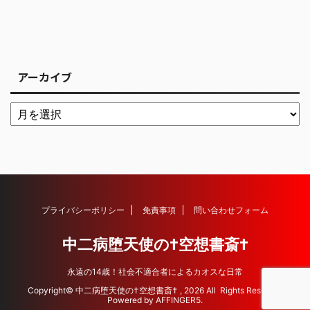
アーカイブ
プライバシーポリシー
免責事項
問い合わせフォーム
中二病堕天使の†空想書斎†
永遠の14歳！社会不適合者によるカオスな日常
Copyright© 中二病堕天使の†空想書斎† , 2026 All Rights Reserved
Powered by
AFFINGER5
.