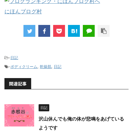
にほんブログ村
-
日記
-
ボディクリーム
,
乾燥肌
,
日記
関連記事
日記
沢山休んでも俺の体が悲鳴をあげている
ようです