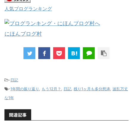
人気ブログランキング
にほんブログ村
-
日記
-
1年間の振り返り
,
もう12月？
,
日記
,
残り1ヶ月も多分怒涛
,
波乱万丈
な1年
関連記事