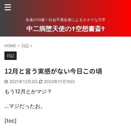
永遠の14歳！社会不適合者によるカオスな日常
中二病堕天使の†空想書斎†
HOME
>
日記
>
日記
12月と言う実感がない今日この頃
2021年12月2日
2023年11月19日
もう12月とかマジ？
…マジだったお。
[toc]