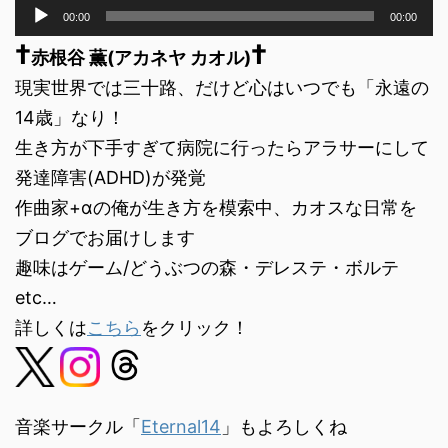
音
00:00
00:00
声
†
†
プ
赤根谷 薫(アカネヤ カオル)
レ
現実世界では三十路、だけど心はいつでも「永遠の
ー
ヤ
14歳」なり！
ー
生き方が下手すぎて病院に行ったらアラサーにして
発達障害(ADHD)が発覚
作曲家+αの俺が生き方を模索中、カオスな日常を
ブログでお届けします
趣味はゲーム/どうぶつの森・デレステ・ボルテ
etc…
詳しくは
こちら
をクリック！
音楽サークル「
Eternal14
」もよろしくね