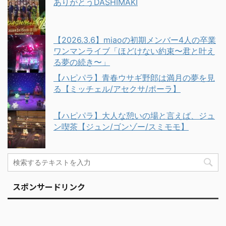
ありがとうDASHIMAKI
【2026.3.6】miaoの初期メンバー4人の卒業
ワンマンライブ「ほどけない約束〜君と叶え
る夢の続き〜」
【ハピパラ】青春ウサギ野郎は満月の夢を見
る【ミッチェル/アセクサ/ポーラ】
【ハピパラ】大人な憩いの場と言えば、ジュ
ン喫茶【ジュン/ゴンゾー/スミモモ】
スポンサードリンク